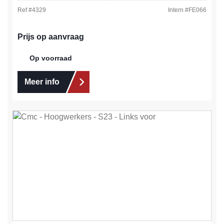
Ref #
4329
Intern #
FE066
Prijs op aanvraag
Op voorraad
Meer info