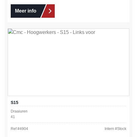
Meer info
S15
Draaiuren
41
Ref #
4904
Intern #
Stock