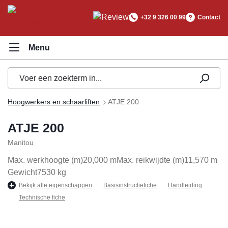
hoofdinhoud
+32 9 326 00 99
Contact
Hoogwerkers en schaarliften
ATJE 200
ATJE 200
Manitou
Max. werkhoogte (m)
20,000 m
Max. reikwijdte (m)
11,570 m
Gewicht
7530 kg
Bekijk alle eigenschappen
Basisinstructiefiche
Handleiding
Technische fiche