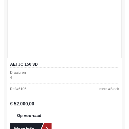
AETJC 150 3D
Draaiuren
4
Ref #
6105
Intern #
Stock
Normale prijs:
€ 52.000,00
Op voorraad