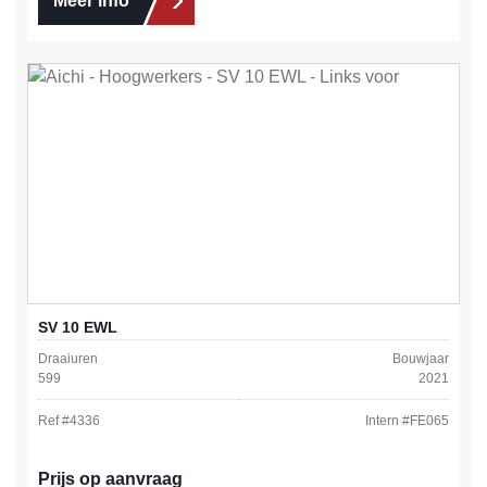
Meer info
SV 10 EWL
Draaiuren
Bouwjaar
599
2021
Ref #
4336
Intern #
FE065
Prijs op aanvraag