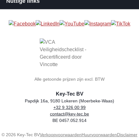
Nuttige links
Alle getoonde prijzen zijn excl. BTW
Key-Tec BV
Papdijk 16a, 9180 Lokeren (Moerbeke-Waas)
+32 9 326 00 99
Winkelnaam
Adres
Telefoon
E-mail
BTW-nummer
contact@key-tec.be
BE 0457.052.914
© 2026 Key-Tec BV
Verkoopvoorwaarden
Huurvoorwaarden
Disclaimer