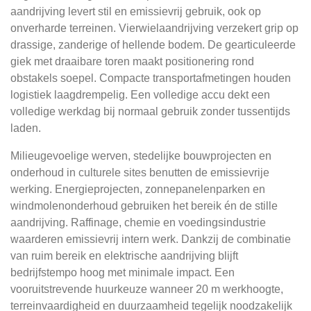
aandrijving levert stil en emissievrij gebruik, ook op
onverharde terreinen. Vierwielaandrijving verzekert grip op
drassige, zanderige of hellende bodem. De gearticuleerde
giek met draaibare toren maakt positionering rond
obstakels soepel. Compacte transportafmetingen houden
logistiek laagdrempelig. Een volledige accu dekt een
volledige werkdag bij normaal gebruik zonder tussentijds
laden.
Milieugevoelige werven, stedelijke bouwprojecten en
onderhoud in culturele sites benutten de emissievrije
werking. Energieprojecten, zonnepanelenparken en
windmolenonderhoud gebruiken het bereik én de stille
aandrijving. Raffinage, chemie en voedingsindustrie
waarderen emissievrij intern werk. Dankzij de combinatie
van ruim bereik en elektrische aandrijving blijft
bedrijfstempo hoog met minimale impact. Een
vooruitstrevende huurkeuze wanneer 20 m werkhoogte,
terreinvaardigheid en duurzaamheid tegelijk noodzakelijk