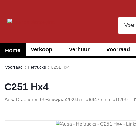
oekopdracht
Ga naar de hoofdnavigatie
Verkoop
Verhuur
Voorraad
Home
Voorraad
Heftrucks
C251 Hx4
C251 Hx4
Ausa
Draaiuren
109
Bouwjaar
2024
Ref #
6447
Intern #
D209
Afbeeldingengalerij overslaan