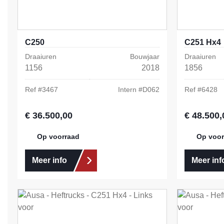
C250
C251 Hx4
Draaiuren
Bouwjaar
Draaiuren
1156
2018
1856
Ref #
3467
Intern #
D062
Ref #
6428
€ 36.500,00
€ 48.500,
Normale prijs:
Normale prij
Op voorraad
Op voor
Meer info
Meer inf