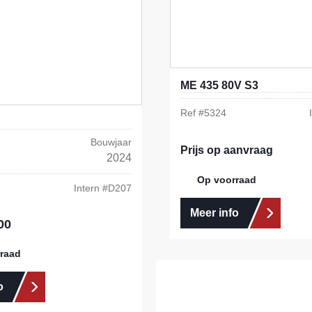
ME 435 80V S3
Ref #
5324
Bouwjaar
Prijs op aanvraag
2024
Op voorraad
Intern #
D207
Meer info
00
s:
raad
o