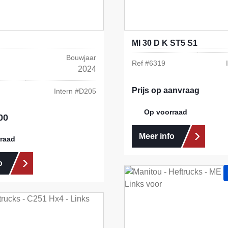
MI 30 D K ST5 S1
Bouwjaar
Ref #
6319
2024
Prijs op aanvraag
Intern #
D205
Op voorraad
00
s:
Meer info
raad
o