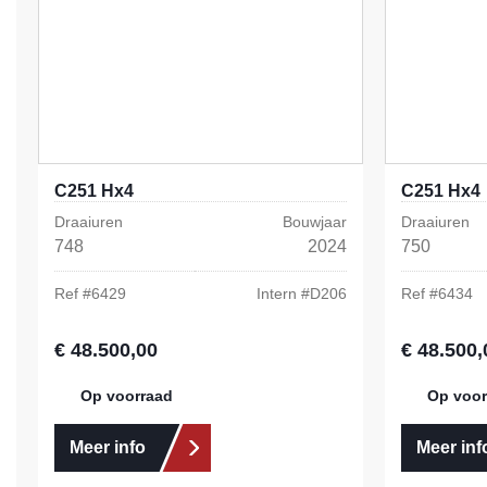
C251 Hx4
C251 Hx4
Draaiuren
Bouwjaar
Draaiuren
748
2024
750
Ref #
6429
Intern #
D206
Ref #
6434
€ 48.500,00
€ 48.500,
Normale prijs:
Normale prij
Op voorraad
Op voor
Meer info
Meer inf