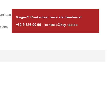
verbaar
Vragen? Contacteer onze klantendienst
t
+32 9 326 00 99
-
contact@key-tec.be
-site