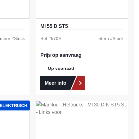
MI 55 D ST5
Intern #
Stock
Ref #
5709
Intern #
Stock
Prijs op aanvraag
Op voorraad
Meer info
ELEKTRISCH