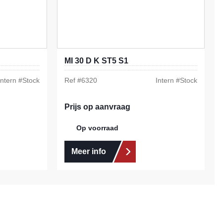
MI 30 D K ST5 S1
Intern #
Stock
Ref #
6320
Intern #
Stock
Prijs op aanvraag
Op voorraad
Meer info