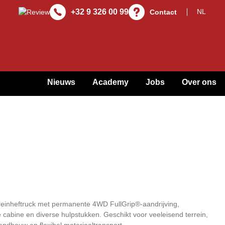
+32 9 326 00 99
Contact
Nieuws
Academy
Jobs
Over ons
einheftruck met permanente 4WD FullGrip®-aandrijving,
cabine en diverse hulpstukken. Geschikt voor veeleisend terrein,