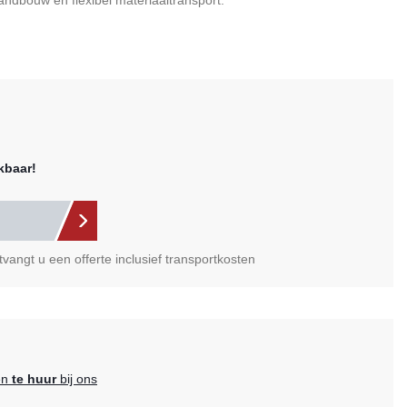
landbouw en flexibel materiaaltransport.
kbaar!
vangt u een offerte inclusief transportkosten
en
te huur
bij ons