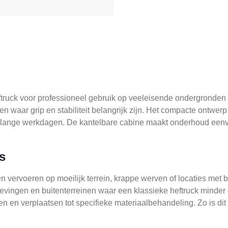
ftruck voor professioneel gebruik op veeleisende ondergronden
nen waar grip en stabiliteit belangrijk zijn. Het compacte ontw
s lange werkdagen. De kantelbare cabine maakt onderhoud eenvo
s
en vervoeren op moeilijk terrein, krappe werven of locaties me
mgevingen en buitenterreinen waar een klassieke heftruck minder
en verplaatsen tot specifieke materiaalbehandeling. Zo is dit e