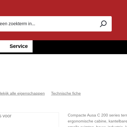
Service
Bekijk alle eigenschappen
Technische fiche
Compacte Ausa C 200 series terr
ergonomische cabine, kantelbare 