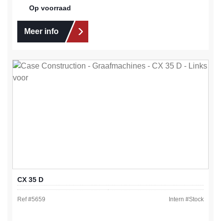
Op voorraad
Meer info
CX 35 D
Ref #
5659
Intern #
Stock