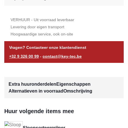
VERHUUR - Uit voorraad leverbaar
Levering door eigen transport
Hoogwaardige service, ook on-site
Vragen? Contacteer onze klantendienst
+32 9 326 00 99
-
contact@key-tec.be
Extra huuronderdelen
Eigenschappen
Alternatieven in voorraad
Omschrijving
Huur volgende items mee
Sloopsorteergrijper