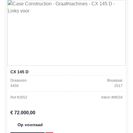
CX 145 D
Draaiuren
Bouwjaar
4456
2017
Ref #
2652
Intern #
M034
Normale prijs:
€ 72.000,00
Op voorraad