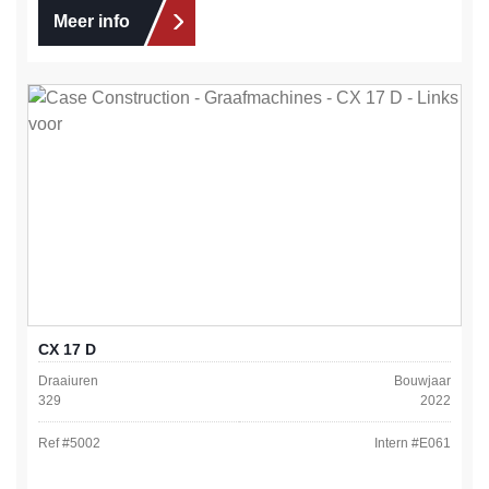
Meer info
CX 17 D
Draaiuren
Bouwjaar
329
2022
Ref #
5002
Intern #
E061