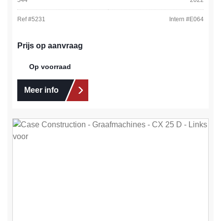
Ref #
5231
Intern #
E064
Prijs op aanvraag
Op voorraad
Meer info