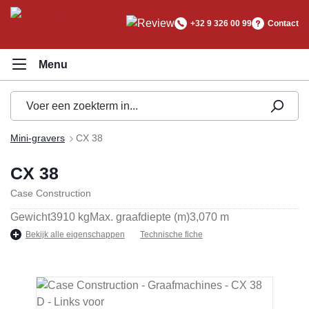
hoofdinhoud
+32 9 326 00 99
Contact
Mini-gravers
CX 38
CX 38
Case Construction
Gewicht
3910 kg
Max. graafdiepte (m)
3,070 m
Bekijk alle eigenschappen
Technische fiche
Afbeeldingengalerij overslaan