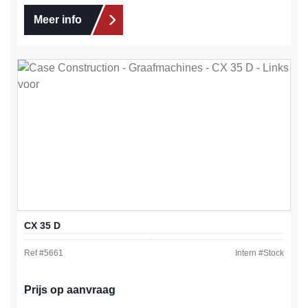
Meer info
CX 35 D
Ref #
5661
Intern #
Stock
Prijs op aanvraag