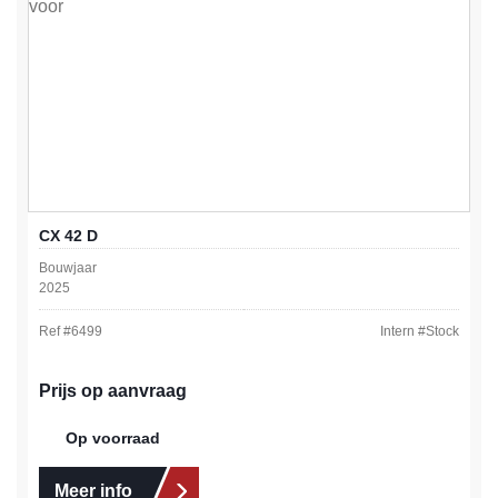
CX 42 D
Bouwjaar
2025
Ref #
6499
Intern #
Stock
Prijs op aanvraag
Op voorraad
Meer info