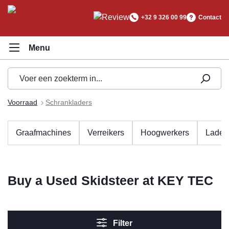
hoofdinhoud
+32 9 326 00 99
Contact
Voorraad
Schrankladers
Graafmachines
Verreikers
Hoogwerkers
Lader
Buy a Used Skidsteer at KEY TEC
Filter