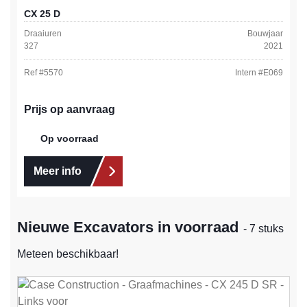
CX 25 D
Draaiuren
Bouwjaar
327
2021
Ref #
5570
Intern #
E069
Prijs op aanvraag
Op voorraad
Meer info
Nieuwe Excavators in voorraad
- 7 stuks
Meteen beschikbaar!