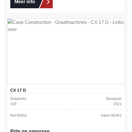
Meer info
CX 17 D
Draaiuren
Bouwjaar
329
2022
Ref #
5002
Intern #
E061
Prijs op aanvraag