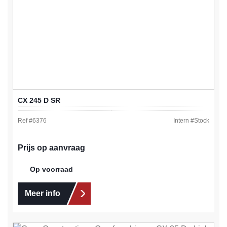
CX 245 D SR
Ref #
6376
Intern #
Stock
Prijs op aanvraag
Op voorraad
Meer info