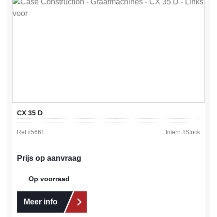
CX 35 D
Ref #
5661
Intern #
Stock
Prijs op aanvraag
Op voorraad
Meer info