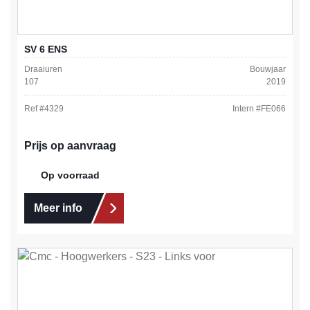
SV 6 ENS
Draaiuren
Bouwjaar
107
2019
Ref #
4329
Intern #
FE066
Prijs op aanvraag
Op voorraad
Meer info