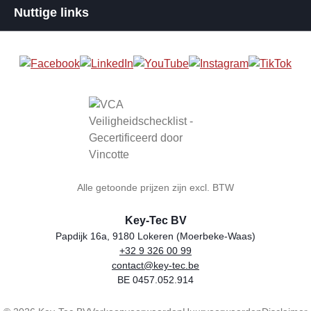
Nuttige links
Alle getoonde prijzen zijn excl. BTW
Key-Tec BV
Papdijk 16a, 9180 Lokeren (Moerbeke-Waas)
+32 9 326 00 99
Winkelnaam
Adres
Telefoon
E-mail
BTW-nummer
contact@key-tec.be
BE 0457.052.914