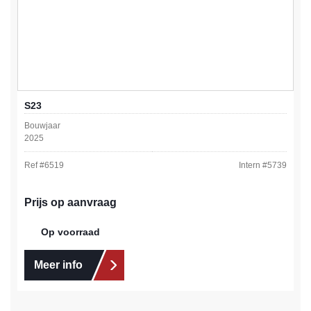
S23
Bouwjaar
2025
Ref #
6519
Intern #
5739
Prijs op aanvraag
Op voorraad
Meer info