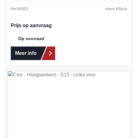
Ref #
4903
Intern #
Stock
Prijs op aanvraag
Op voorraad
Meer info