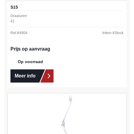
S15
Draaiuren
41
Ref #
4904
Intern #
Stock
Prijs op aanvraag
Op voorraad
Meer info