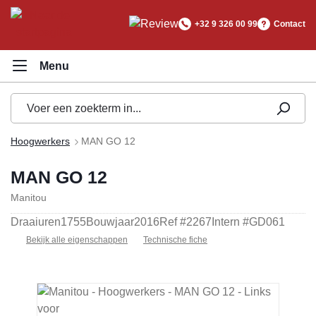
hoofdinhoud
+32 9 326 00 99
Contact
Hoogwerkers
MAN GO 12
MAN GO 12
Manitou
Draaiuren
1755
Bouwjaar
2016
Ref #
2267
Intern #
GD061
Bekijk alle eigenschappen
Technische fiche
Afbeeldingengalerij overslaan