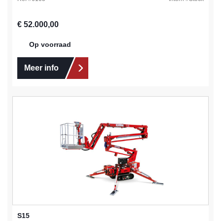
Normale prijs:
€ 52.000,00
Op voorraad
Meer info
S15