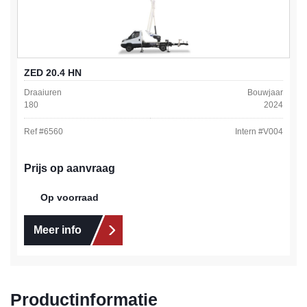
ZED 20.4 HN
Draaiuren
Bouwjaar
180
2024
Ref #
6560
Intern #
V004
Prijs op aanvraag
Op voorraad
Meer info
Productinformatie