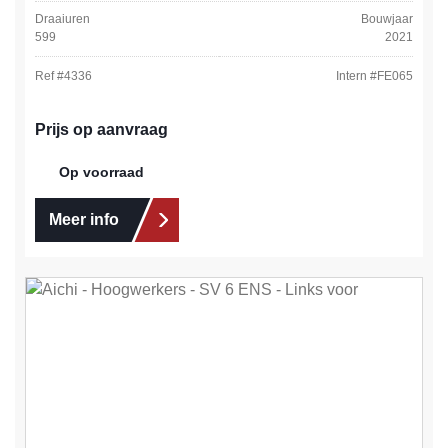
Draaiuren
Bouwjaar
599
2021
Ref #
4336
Intern #
FE065
Prijs op aanvraag
Op voorraad
Meer info