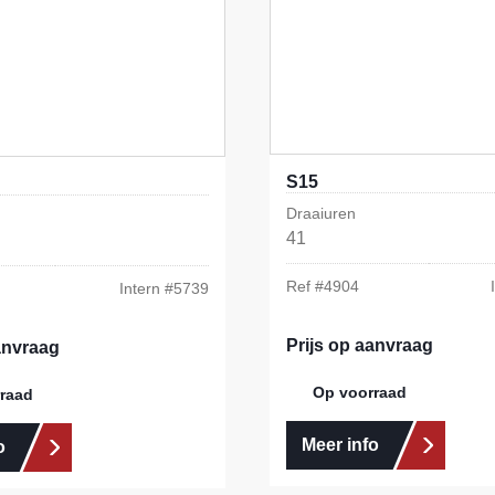
S15
Draaiuren
41
Ref #
4904
Intern #
5739
Prijs op aanvraag
anvraag
Op voorraad
raad
Meer info
o