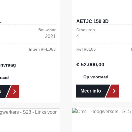
L
AETJC 150 3D
Bouwjaar
Draaiuren
2021
4
Intern #
FE065
Ref #
6105
€ 52.000,00
Normale prijs:
anvraag
Op voorraad
raad
Meer info
o