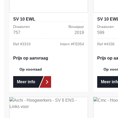
SV 10 EWL
SV 10 EW
Draaiuren
Bouwjaar
Draaiuren
757
2019
599
Ref #
3319
Intern #
FE054
Ref #
4336
Prijs op aanvraag
Prijs op a
Op voorraad
Op voor
Meer info
Meer inf