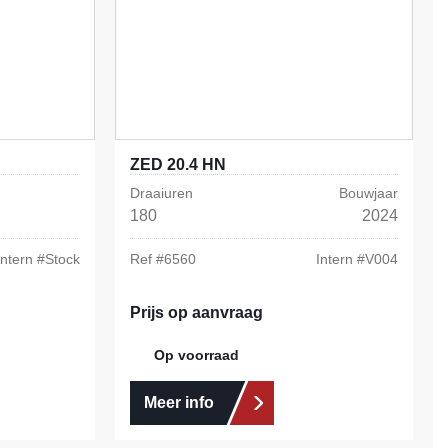
ZED 20.4 HN
Draaiuren
Bouwjaar
180
2024
Intern #
Stock
Ref #
6560
Intern #
V004
Prijs op aanvraag
Op voorraad
Meer info