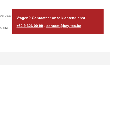
verbaar
Vragen? Contacteer onze klantendienst
t
+32 9 326 00 99
-
contact@key-tec.be
-site