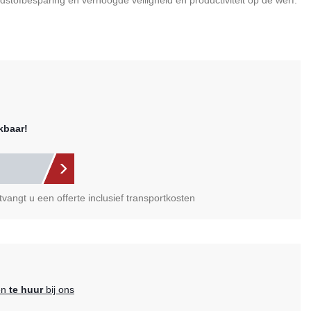
stofbesparing en verhoogde veiligheid en productiviteit op de werf.
kbaar!
vangt u een offerte inclusief transportkosten
en
te huur
bij ons