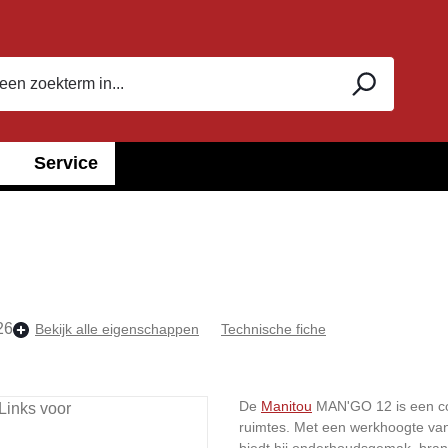
Service
26
Bekijk alle eigenschappen
Technische fiche
De
Manitou
MAN'GO 12 is een co
ruimtes. Met een werkhoogte van