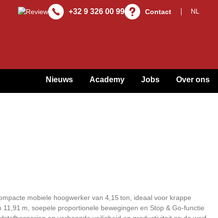
+32 9 326 00 99
Contact
Nieuws
Academy
Jobs
Over ons
mpacte mobiele hoogwerker van 4,15 ton, ideaal voor krappe
 11,91 m, soepele proportionele bewegingen en Stop & Go‑functie