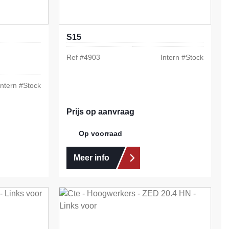
S15
Ref #
4903
Intern #
Stock
Intern #
Stock
Prijs op aanvraag
Op voorraad
Meer info