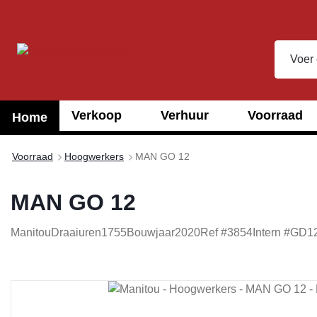
oekopdracht
Ga naar de hoofdnavigatie
Verkoop
Verhuur
Voorraad
Home
Voorraad
Hoogwerkers
MAN GO 12
MAN GO 12
Manitou
Draaiuren
1755
Bouwjaar
2020
Ref #
3854
Intern #
GD1
Afbeeldingengalerij overslaan