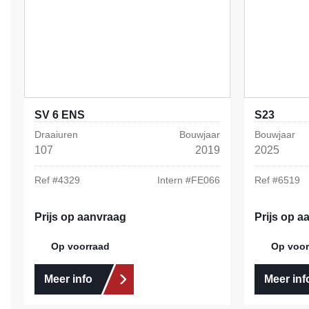
SV 6 ENS
S23
Draaiuren
Bouwjaar
Bouwjaar
107
2019
2025
Ref #
4329
Intern #
FE066
Ref #
6519
Prijs op aanvraag
Prijs op a
Op voorraad
Op voor
Meer info
Meer inf