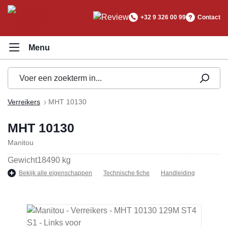
hoofdinhoud
+32 9 326 00 99
Contact
Verreikers
MHT 10130
MHT 10130
Manitou
Gewicht
18490 kg
Bekijk alle eigenschappen
Technische fiche
Handleiding
Afbeeldingengalerij overslaan