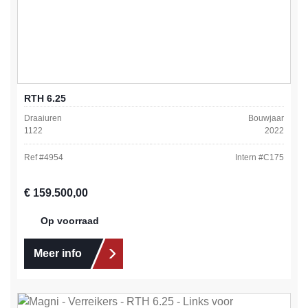
RTH 6.25
Draaiuren
Bouwjaar
1122
2022
Ref #
4954
Intern #
C175
Normale prijs:
€ 159.500,00
Op voorraad
Meer info