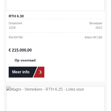
RTH 6.30
Draaiuren
Bouwjaar
1028
2022
Ref #
4790
Intern #
C166
Normale prijs:
€ 215.000,00
Op voorraad
Meer info