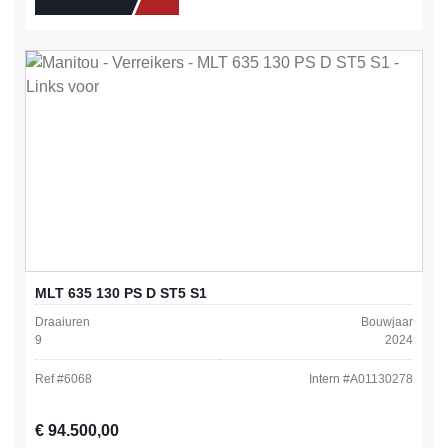
MLT 635 130 PS D ST5 S1
Draaiuren
Bouwjaar
9
2024
Ref #
6068
Intern #
A01130278
Normale prijs:
€ 94.500,00