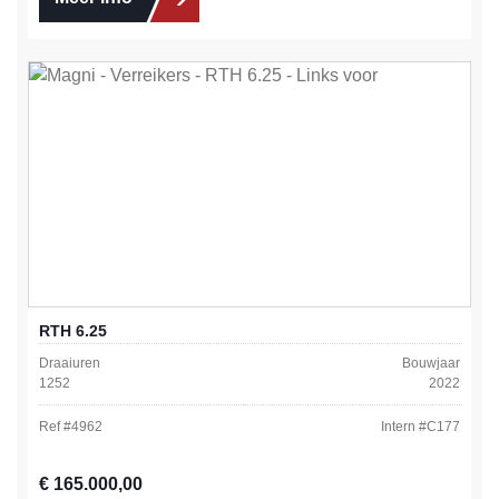
RTH 6.25
Draaiuren
Bouwjaar
1252
2022
Ref #
4962
Intern #
C177
Normale prijs:
€ 165.000,00