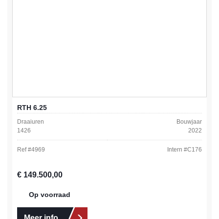
RTH 6.25
Draaiuren
Bouwjaar
1426
2022
Ref #
4969
Intern #
C176
Normale prijs:
€ 149.500,00
Op voorraad
Meer info