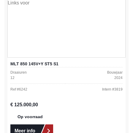
MLT 850 145V+Y ST5 S1
Draaiuren
Bouwjaar
12
2024
Ref #
6242
Intern #
3819
Normale prijs:
€ 125.000,00
Op voorraad
Meer info