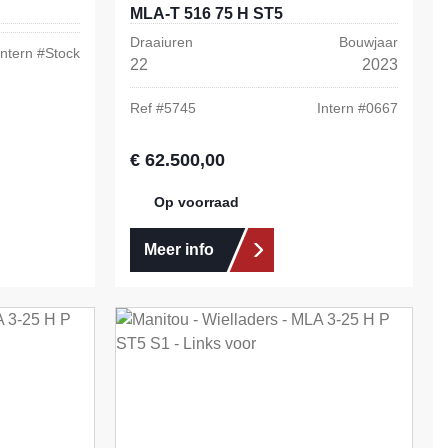
MLA-T 516 75 H ST5
Draaiuren
Bouwjaar
Intern #
Stock
22
2023
Ref #
5745
Intern #
0667
€ 62.500,00
Normale prijs:
Op voorraad
Meer info