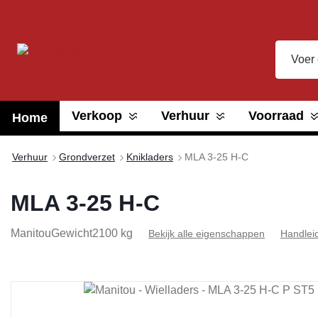
oekopdracht
Ga naar de hoofdnavigatie
Verkoop
Verhuur
Voorraad
Home
Verhuur
Grondverzet
Knikladers
MLA 3-25 H-C
MLA 3-25 H-C
Manitou
Gewicht
2100 kg
Bekijk alle eigenschappen
Handlei
Afbeeldingengalerij overslaan