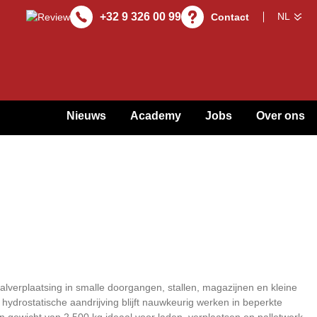
+32 9 326 00 99
Contact
Nieuws
Academy
Jobs
Over ons
lverplaatsing in smalle doorgangen, stallen, magazijnen en kleine
hydrostatische aandrijving blijft nauwkeurig werken in beperkte