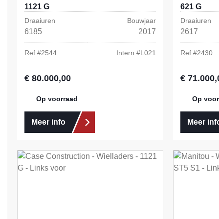
1121 G
621 G
Draaiuren
Bouwjaar
Draaiuren
6185
2017
2617
Ref #
2544
Intern #
L021
Ref #
2430
€ 80.000,00
€ 71.000,
Normale prijs:
Normale prij
Op voorraad
Op voor
Meer info
Meer inf