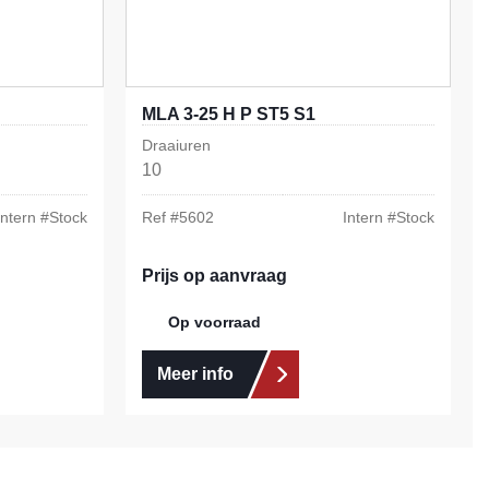
MLA 3-25 H P ST5 S1
Draaiuren
10
Intern #
Stock
Ref #
5602
Intern #
Stock
Prijs op aanvraag
Op voorraad
Meer info