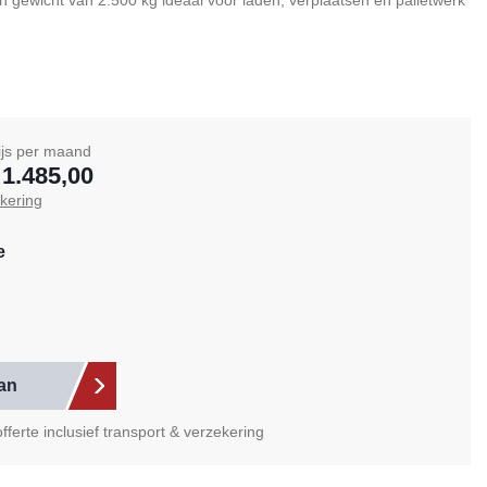
 gewicht van 2.500 kg ideaal voor laden, verplaatsen en palletwerk
ijs per maand
 1.485,00
ekering
e
Selecteer de extra items die u wilt huren samen met uw p
aan
ferte inclusief transport & verzekering