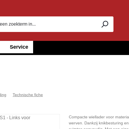
Service
ding
Technische fiche
Compacte wiellader voor materiaa
werven. Dankzij knikbesturing en 