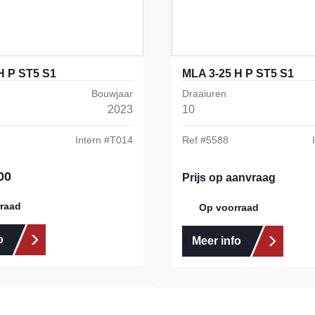
H P ST5 S1
MLA 3-25 H P ST5 S1
Bouwjaar
Draaiuren
2023
10
Intern #
T014
Ref #
5588
00
s:
Prijs op aanvraag
raad
Op voorraad
o
Meer info