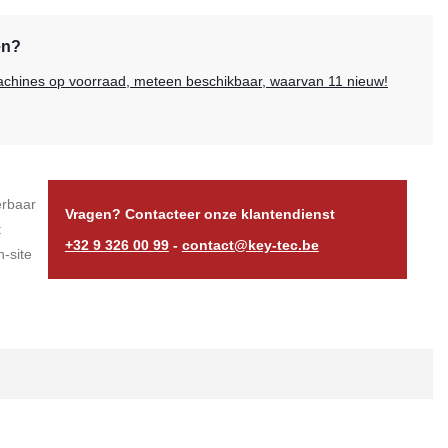
en?
 machines op voorraad, meteen beschikbaar, waarvan 11 nieuw!
erbaar
Vragen? Contacteer onze klantendienst
t
+32 9 326 00 99
-
contact@key-tec.be
-site