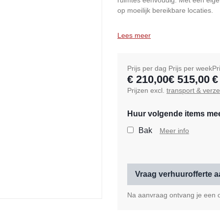
ruimtes eenvoudig. Met een eigen
op moeilijk bereikbare locaties.
Lees meer
Prijs per dag
Prijs per week
Pr
€ 210,00
€ 515,00
€
Prijzen excl.
transport & verz
Huur volgende items me
Bak
Meer info
Vraag verhuurofferte 
Na aanvraag ontvang je een of