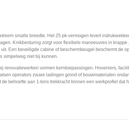
xtreem smalle breedte. Het 25 pk-vermogen levert indrukwekken
en. Knikbesturing zorgt voor flexibele manoeuvres in krappe z
uit. Een beveiligde cabine of beschermbeugel beschermt de ope
s simpelweg niet bij kunnen.
bij renovatiewerken vormen kerntoepassingen. Hoveniers, facili
laatsen operators zware ladingen grond of bouwmaterialen onda
 behoefte aan 1-tons trekkracht binnen een werkprofiel dat ha