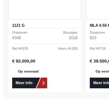
1121 G
MLA 4-50 
Draaiuren
Bouwjaar
Draaiuren
4348
2018
823
Ref #
4235
Intern #
L026
Ref #
5716
€ 92.000,00
€ 39.500,
Normale prijs:
Normale prij
Op voorraad
Op voor
Meer info
Meer inf