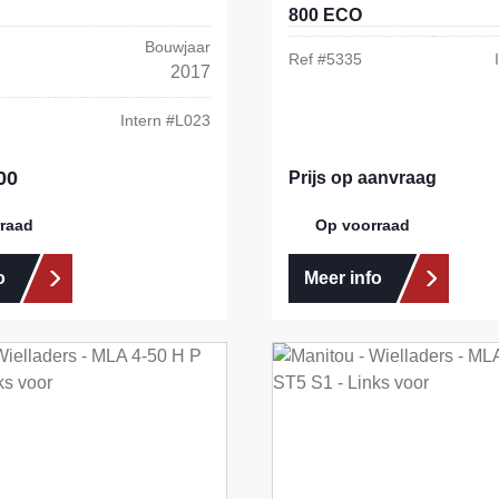
800 ECO
Bouwjaar
Ref #
5335
2017
Intern #
L023
00
s:
Prijs op aanvraag
raad
Op voorraad
o
Meer info