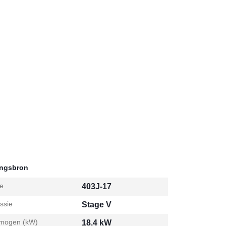
ingsbron
e
403J-17
ssie
Stage V
mogen (kW)
18.4 kW