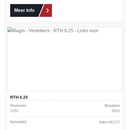
Meer info
RTH 6.25
Draaiuren
Bouwjaar
1252
2022
Ref #
4962
Intern #
C177