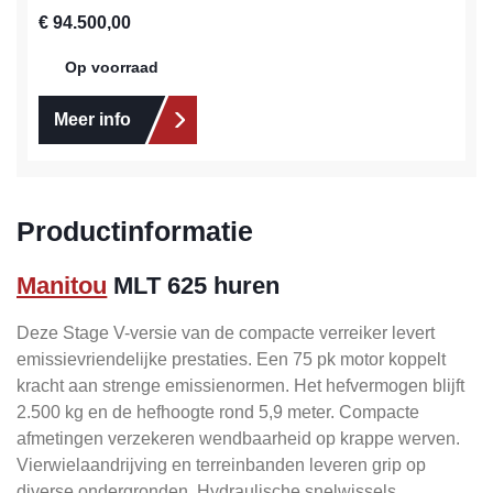
Normale prijs:
€ 94.500,00
Op voorraad
Meer info
Productinformatie
Manitou
MLT 625 huren
Deze Stage V-versie van de compacte verreiker levert
emissievriendelijke prestaties. Een 75 pk motor koppelt
kracht aan strenge emissienormen. Het hefvermogen blijft
2.500 kg en de hefhoogte rond 5,9 meter. Compacte
afmetingen verzekeren wendbaarheid op krappe werven.
Vierwielaandrijving en terreinbanden leveren grip op
diverse ondergronden. Hydraulische snelwissels