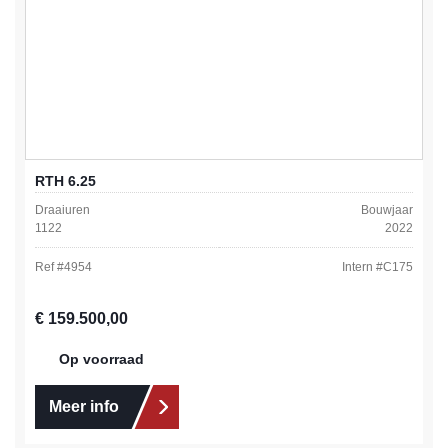
RTH 6.25
Draaiuren
Bouwjaar
1122
2022
Ref #
4954
Intern #
C175
Normale prijs:
€ 159.500,00
Op voorraad
Meer info