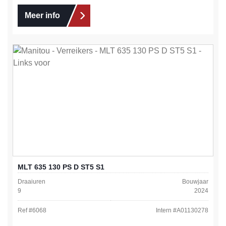
Meer info
MLT 635 130 PS D ST5 S1
Draaiuren
Bouwjaar
9
2024
Ref #
6068
Intern #
A01130278