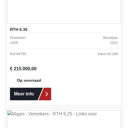
RTH 6.30
Draaiuren
Bouwjaar
1028
2022
Ref #
4790
Intern #
C166
Normale prijs:
€ 215.000,00
Op voorraad
Meer info