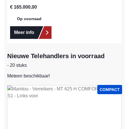
Normale prijs:
€ 165.000,00
Op voorraad
Meer info
Nieuwe Telehandlers in voorraad
- 20 stuks
Meteen beschikbaar!
COMPACT