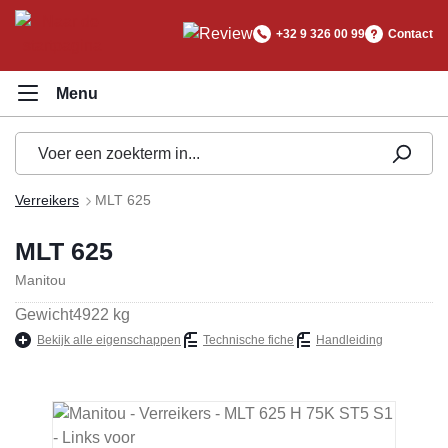
hoofdinhoud
+32 9 326 00 99
Contact
Verreikers
MLT 625
MLT 625
Manitou
Gewicht
4922 kg
Bekijk alle eigenschappen
Technische fiche
Handleiding
Afbeeldingengalerij overslaan