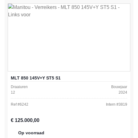
MLT 850 145V+Y ST5 S1
Draaiuren
Bouwjaar
12
2024
Ref #
6242
Intern #
3819
Normale prijs:
€ 125.000,00
Op voorraad