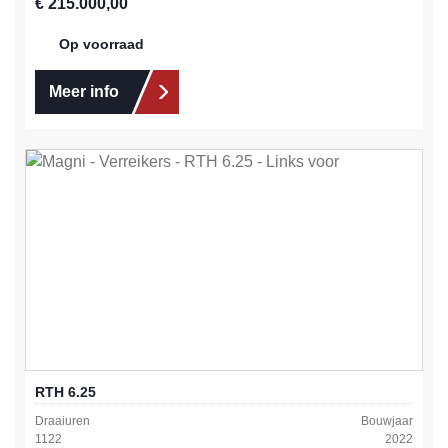
Normale prijs:
€ 215.000,00
Op voorraad
Meer info
RTH 6.25
Draaiuren
Bouwjaar
1122
2022