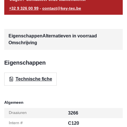
+32 9 326 00 99
-
contact@key-tec.be
Eigenschappen
Alternatieven in voorraad
Omschrijving
Eigenschappen
Technische fiche
Algemeen
Draaiuren
3266
Intern #
C120