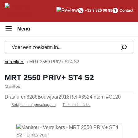
hoofdinhoud
+32 9 326 00 99
Contact
Verreikers
MRT 2550 PRIV+ ST4 S2
MRT 2550 PRIV+ ST4 S2
Manitou
Draaiuren
3266
Bouwjaar
2018
Ref #
3524
Intern #
C120
Bekijk alle eigenschappen
Technische fiche
Afbeeldingengalerij overslaan