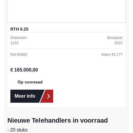
RTH 6.25
Draaiuren
Bouwjaar
1252
2022
Ref #
4962
Intern #
C177
Normale prijs:
€ 165.000,00
Op voorraad
Meer info
Nieuwe Telehandlers in voorraad
- 20 stuks