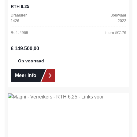
RTH 6.25
Draaiuren
Bouwjaar
1426
2022
Ref #
4969
Intern #
C176
Normale prijs:
€ 149.500,00
Op voorraad
Meer info