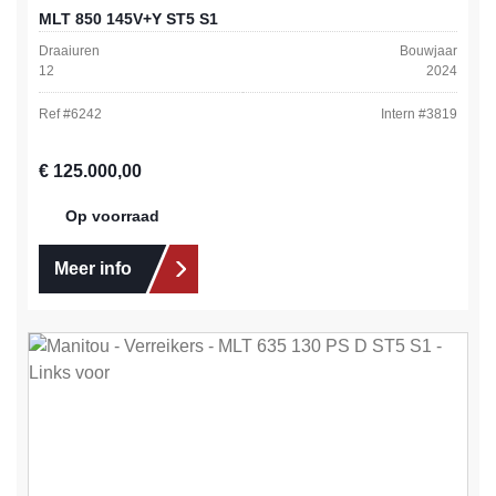
MLT 850 145V+Y ST5 S1
Draaiuren
Bouwjaar
12
2024
Ref #
6242
Intern #
3819
Normale prijs:
€ 125.000,00
Op voorraad
Meer info