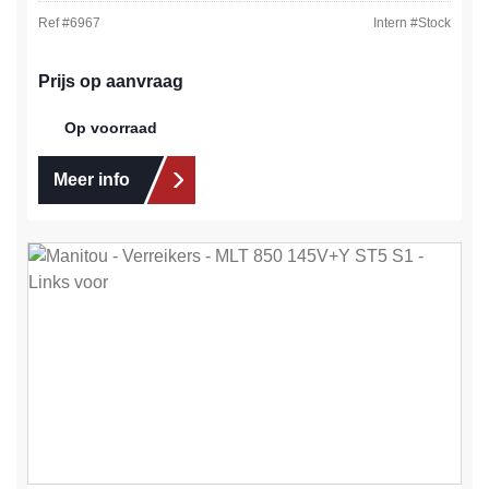
Ref #
6967
Intern #
Stock
Prijs op aanvraag
Op voorraad
Meer info