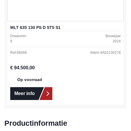
MLT 635 130 PS D ST5 S1
Draaiuren
Bouwjaar
9
2024
Ref #
6068
Intern #
A01130278
Normale prijs:
€ 94.500,00
Op voorraad
Meer info
Productinformatie