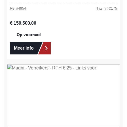
Ref #
4954
Intern #
C175
Normale prijs:
€ 159.500,00
Op voorraad
Meer info