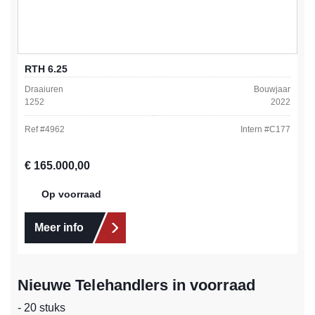
RTH 6.25
Draaiuren
Bouwjaar
1252
2022
Ref #
4962
Intern #
C177
Normale prijs:
€ 165.000,00
Op voorraad
Meer info
Nieuwe Telehandlers in voorraad
- 20 stuks