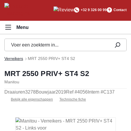
hoofdinhoud
+32 9 326 00 99
Contact
Verreikers
MRT 2550 PRIV+ ST4 S2
MRT 2550 PRIV+ ST4 S2
Manitou
Draaiuren
3278
Bouwjaar
2019
Ref #
4056
Intern #
C137
Bekijk alle eigenschappen
Technische fiche
Afbeeldingengalerij overslaan