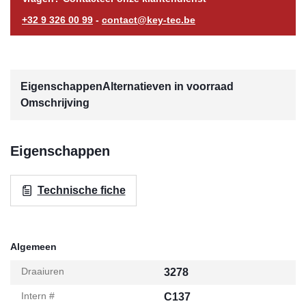
+32 9 326 00 99
-
contact@key-tec.be
Eigenschappen
Alternatieven in voorraad
Omschrijving
Eigenschappen
Technische fiche
Algemeen
Draaiuren
3278
Intern #
C137