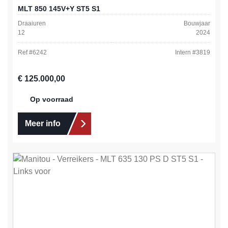
MLT 850 145V+Y ST5 S1
Draaiuren
Bouwjaar
12
2024
Ref #
6242
Intern #
3819
Normale prijs:
€ 125.000,00
Op voorraad
Meer info