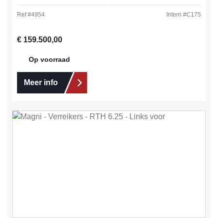
Ref #
4954
Intern #
C175
Normale prijs:
€ 159.500,00
Op voorraad
Meer info