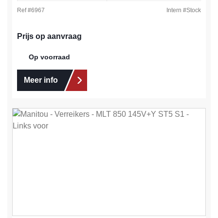
Ref #
6967
Intern #
Stock
Prijs op aanvraag
Op voorraad
Meer info