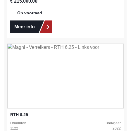
Normale prijs:
€ 215.000,00
Op voorraad
Meer info
RTH 6.25
Draaiuren
Bouwjaar
1122
2022