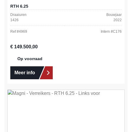
RTH 6.25
Draaiuren
Bouwjaar
1426
2022
Ref #
4969
Intern #
C176
Normale prijs:
€ 149.500,00
Op voorraad
Meer info