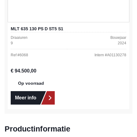
MLT 635 130 PS D ST5 S1
Draaiuren
Bouwjaar
9
2024
Ref #
6068
Intern #
A01130278
Normale prijs:
€ 94.500,00
Op voorraad
Meer info
Productinformatie