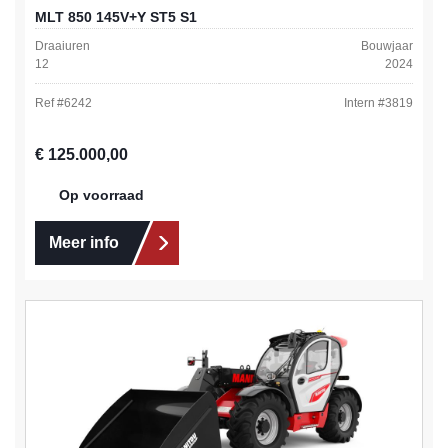
MLT 850 145V+Y ST5 S1
Draaiuren
Bouwjaar
12
2024
Ref #
6242
Intern #
3819
Normale prijs:
€ 125.000,00
Op voorraad
Meer info