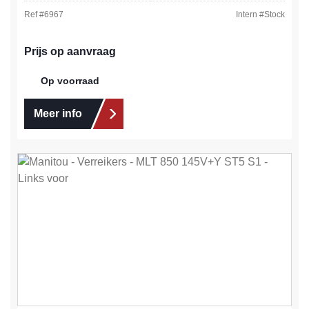
Ref #
6967
Intern #
Stock
Prijs op aanvraag
Op voorraad
Meer info