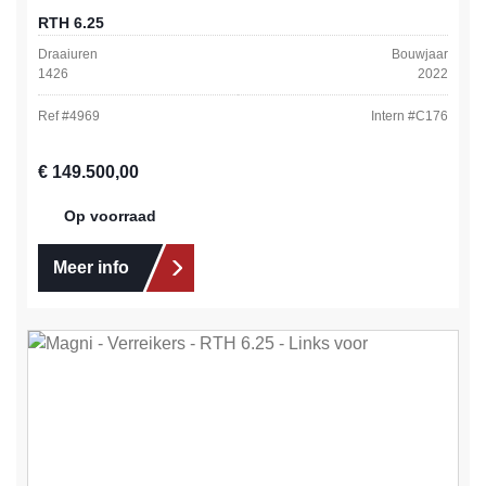
RTH 6.25
Draaiuren
Bouwjaar
1426
2022
Ref #
4969
Intern #
C176
Normale prijs:
€ 149.500,00
Op voorraad
Meer info