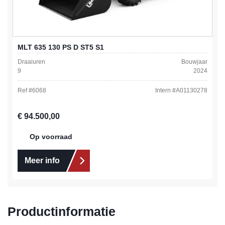
MLT 635 130 PS D ST5 S1
Draaiuren
Bouwjaar
9
2024
Ref #
6068
Intern #
A01130278
Normale prijs:
€ 94.500,00
Op voorraad
Meer info
Productinformatie