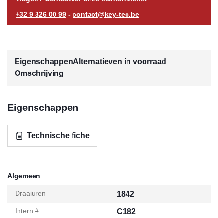
+32 9 326 00 99
-
contact@key-tec.be
Eigenschappen
Alternatieven in voorraad
Omschrijving
Eigenschappen
Technische fiche
Algemeen
Draaiuren
1842
Intern #
C182