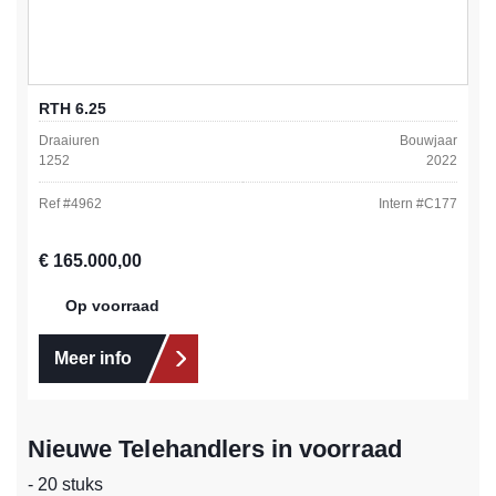
RTH 6.25
Draaiuren
Bouwjaar
1252
2022
Ref #
4962
Intern #
C177
Normale prijs:
€ 165.000,00
Op voorraad
Meer info
Nieuwe Telehandlers in voorraad
- 20 stuks