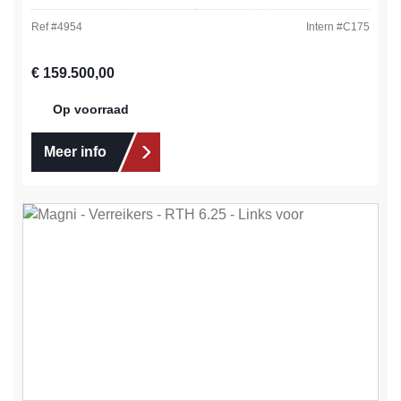
Ref #
4954
Intern #
C175
Normale prijs:
€ 159.500,00
Op voorraad
Meer info