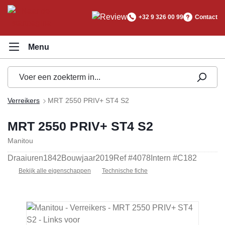
hoofdinhoud
+32 9 326 00 99
Contact
Verreikers
MRT 2550 PRIV+ ST4 S2
MRT 2550 PRIV+ ST4 S2
Manitou
Draaiuren
1842
Bouwjaar
2019
Ref #
4078
Intern #
C182
Bekijk alle eigenschappen
Technische fiche
Afbeeldingengalerij overslaan