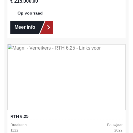
Normale prijs:
€ 215.000,00
Op voorraad
Meer info
RTH 6.25
Draaiuren
Bouwjaar
1122
2022