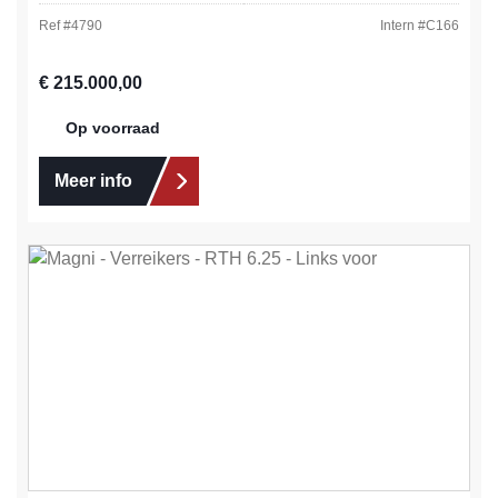
Ref #
4790
Intern #
C166
Normale prijs:
€ 215.000,00
Op voorraad
Meer info