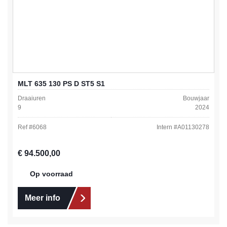
MLT 635 130 PS D ST5 S1
Draaiuren
Bouwjaar
9
2024
Ref #
6068
Intern #
A01130278
Normale prijs:
€ 94.500,00
Op voorraad
Meer info