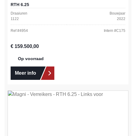
RTH 6.25
Draaiuren
Bouwjaar
1122
2022
Ref #
4954
Intern #
C175
Normale prijs:
€ 159.500,00
Op voorraad
Meer info