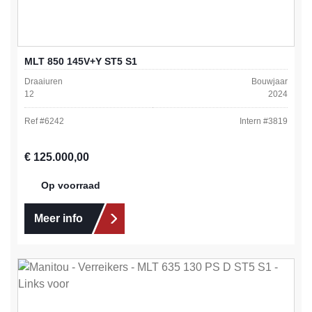
MLT 850 145V+Y ST5 S1
Draaiuren
Bouwjaar
12
2024
Ref #
6242
Intern #
3819
Normale prijs:
€ 125.000,00
Op voorraad
Meer info