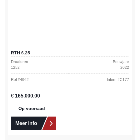
RTH 6.25
Draaiuren
Bouwjaar
1252
2022
Ref #
4962
Intern #
C177
Normale prijs:
€ 165.000,00
Op voorraad
Meer info