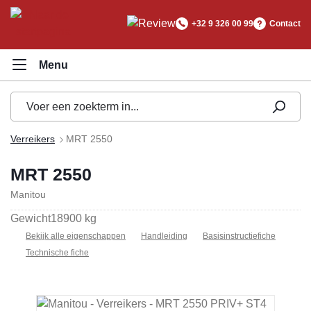
hoofdinhoud
+32 9 326 00 99
Contact
Verreikers
MRT 2550
MRT 2550
Manitou
Gewicht
18900 kg
Bekijk alle eigenschappen
Handleiding
Basisinstructiefiche
Technische fiche
Afbeeldingengalerij overslaan