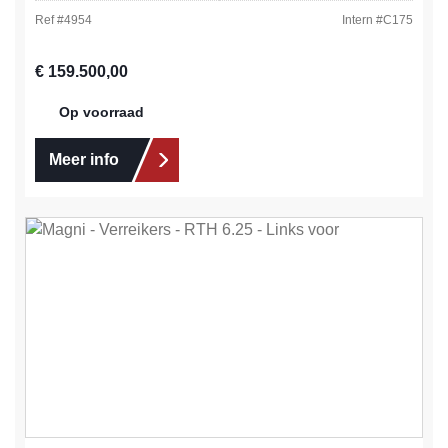
Ref #
4954
Intern #
C175
Normale prijs:
€ 159.500,00
Op voorraad
Meer info