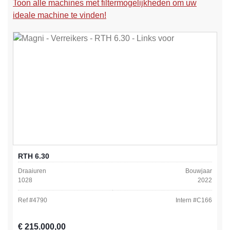
Toon alle machines met filtermogelijkheden om uw
ideale machine te vinden!
RTH 6.30
Draaiuren
Bouwjaar
1028
2022
Ref #
4790
Intern #
C166
Normale prijs:
€ 215.000,00