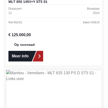
MLT 850 145V+Y ST5 S1
Draaiuren
Bouwjaar
12
2024
Ref #
6242
Intern #
3819
Normale prijs:
€ 125.000,00
Op voorraad
Meer info