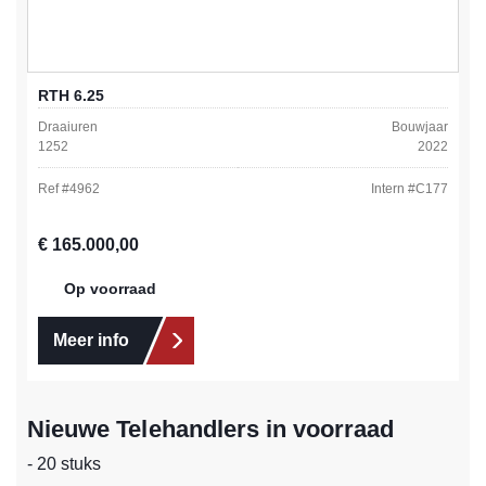
RTH 6.25
Draaiuren
Bouwjaar
1252
2022
Ref #
4962
Intern #
C177
Normale prijs:
€ 165.000,00
Op voorraad
Meer info
Nieuwe Telehandlers in voorraad
- 20 stuks