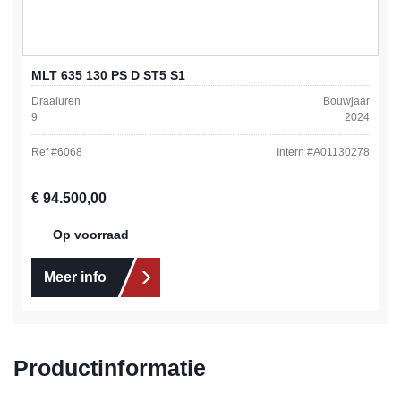
MLT 635 130 PS D ST5 S1
Draaiuren
Bouwjaar
9
2024
Ref #
6068
Intern #
A01130278
Normale prijs:
€ 94.500,00
Op voorraad
Meer info
Productinformatie