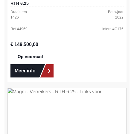
RTH 6.25
Draaiuren
Bouwjaar
1426
2022
Ref #
4969
Intern #
C176
Normale prijs:
€ 149.500,00
Op voorraad
Meer info