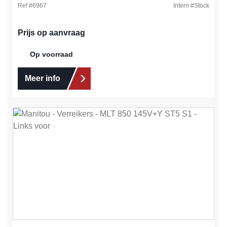
Ref #
6967
Intern #
Stock
Prijs op aanvraag
Op voorraad
Meer info