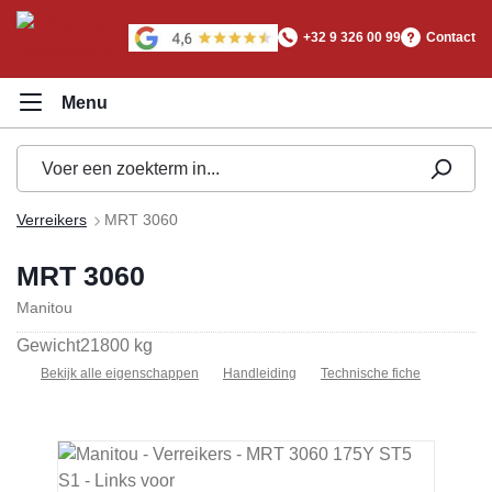
hoofdinhoud
+32 9 326 00 99
Contact
Verreikers
MRT 3060
MRT 3060
Manitou
Gewicht
21800 kg
Bekijk alle eigenschappen
Handleiding
Technische fiche
Afbeeldingengalerij overslaan