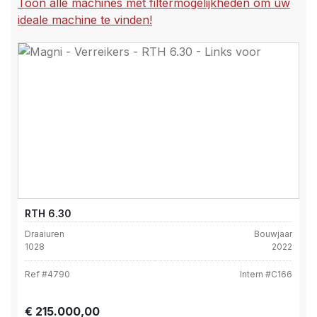
Toon alle machines met filtermogelijkheden om uw
ideale machine te vinden!
RTH 6.30
Draaiuren
Bouwjaar
1028
2022
Ref #
4790
Intern #
C166
Normale prijs:
€ 215.000,00