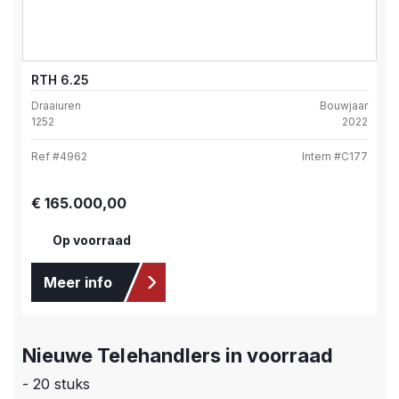
RTH 6.25
Draaiuren
Bouwjaar
1252
2022
Ref #
4962
Intern #
C177
Normale prijs:
€ 165.000,00
Op voorraad
Meer info
Nieuwe Telehandlers in voorraad
- 20 stuks