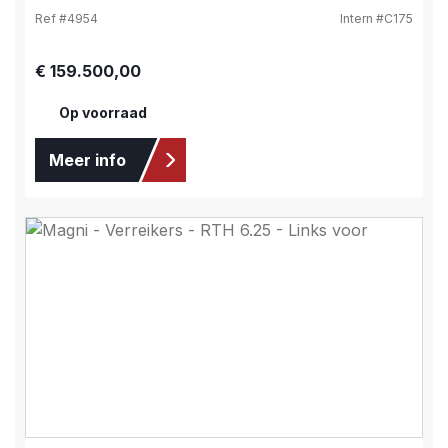
Ref #
4954
Intern #
C175
Normale prijs:
€ 159.500,00
Op voorraad
Meer info