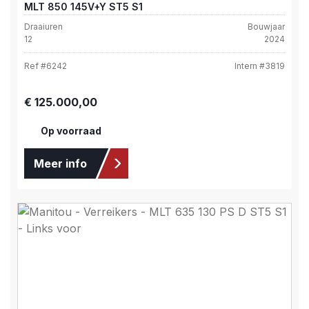
MLT 850 145V+Y ST5 S1
Draaiuren
Bouwjaar
12
2024
Ref #
6242
Intern #
3819
Normale prijs:
€ 125.000,00
Op voorraad
Meer info