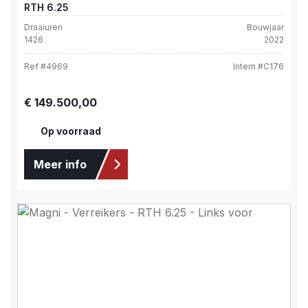
RTH 6.25
Draaiuren
Bouwjaar
1426
2022
Ref #
4969
Intern #
C176
Normale prijs:
€ 149.500,00
Op voorraad
Meer info