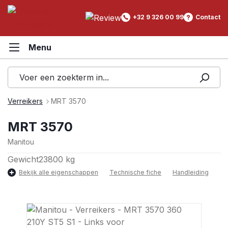
hoofdinhoud
+32 9 326 00 99
Contact
Verreikers
MRT 3570
MRT 3570
Manitou
Gewicht
23800 kg
Bekijk alle eigenschappen
Technische fiche
Handleiding
Afbeeldingengalerij overslaan