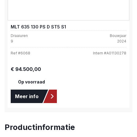
MLT 635 130 PS D ST5 S1
Draaiuren
Bouwjaar
9
2024
Ref #
6068
Intern #
A01130278
Normale prijs:
€ 94.500,00
Op voorraad
Meer info
Productinformatie