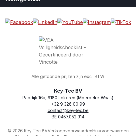
Alle getoonde prijzen zijn excl. BTW
Key-Tec BV
Papdijk 16a, 9180 Lokeren (Moerbeke-Waas)
+32 9 326 00 99
Winkelnaam
Adres
Telefoon
E-mail
BTW-nummer
contact@key-tec.be
BE 0457.052.914
© 2026 Key-Tec BV
Verkoopvoorwaarden
Huurvoorwaarden