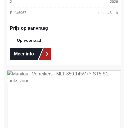
2
2026
Ref #
6967
Intern #
Stock
Prijs op aanvraag
Op voorraad
Meer info