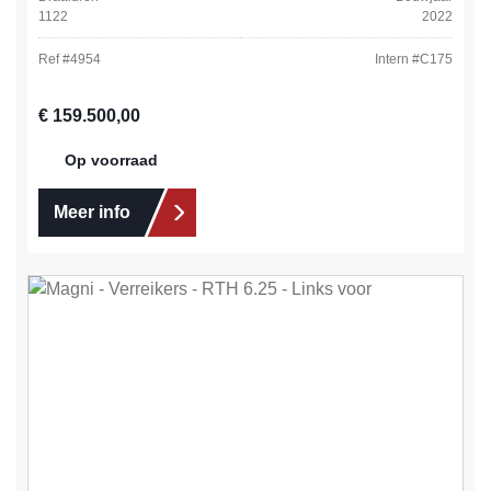
1122
2022
Ref #
4954
Intern #
C175
Normale prijs:
€ 159.500,00
Op voorraad
Meer info