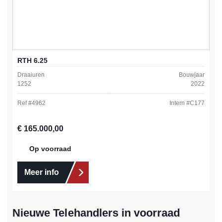
RTH 6.25
Draaiuren
Bouwjaar
1252
2022
Ref #
4962
Intern #
C177
Normale prijs:
€ 165.000,00
Op voorraad
Meer info
Nieuwe Telehandlers in voorraad