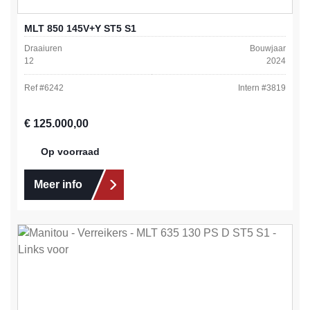
MLT 850 145V+Y ST5 S1
Draaiuren
Bouwjaar
12
2024
Ref #
6242
Intern #
3819
Normale prijs:
€ 125.000,00
Op voorraad
Meer info