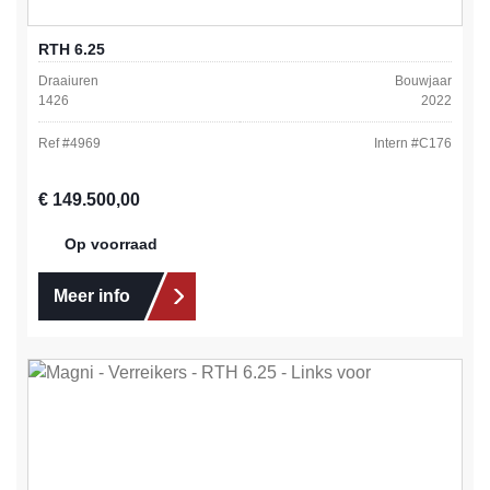
RTH 6.25
Draaiuren
Bouwjaar
1426
2022
Ref #
4969
Intern #
C176
Normale prijs:
€ 149.500,00
Op voorraad
Meer info