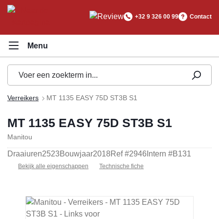
hoofdinhoud
+32 9 326 00 99
Contact
Verreikers
MT 1135 EASY 75D ST3B S1
MT 1135 EASY 75D ST3B S1
Manitou
Draaiuren
2523
Bouwjaar
2018
Ref #
2946
Intern #
B131
Bekijk alle eigenschappen
Technische fiche
Afbeeldingengalerij overslaan