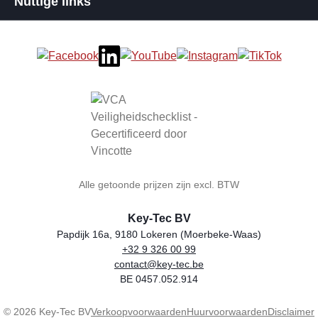
Nuttige links
Alle getoonde prijzen zijn excl. BTW
Key-Tec BV
Papdijk 16a, 9180 Lokeren (Moerbeke-Waas)
+32 9 326 00 99
Winkelnaam
Adres
Telefoon
E-mail
BTW-nummer
contact@key-tec.be
BE 0457.052.914
© 2026 Key-Tec BV
Verkoopvoorwaarden
Huurvoorwaarden
Disclaimer