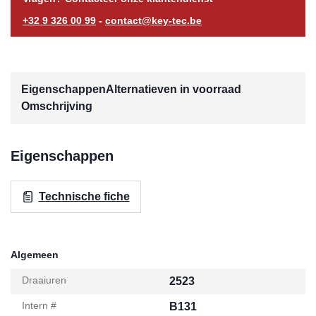
+32 9 326 00 99
-
contact@key-tec.be
Eigenschappen
Alternatieven in voorraad
Omschrijving
Eigenschappen
Technische fiche
Algemeen
Draaiuren
2523
Intern #
B131