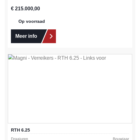
Normale prijs:
€ 215.000,00
Op voorraad
Meer info
RTH 6.25
Draaiuren
Bouwjaar