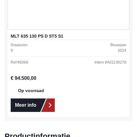
MLT 635 130 PS D ST5 S1
Draaiuren
Bouwjaar
9
2024
Ref #
6068
Intern #
A01130278
Normale prijs:
€ 94.500,00
Op voorraad
Meer info
Productinformatie