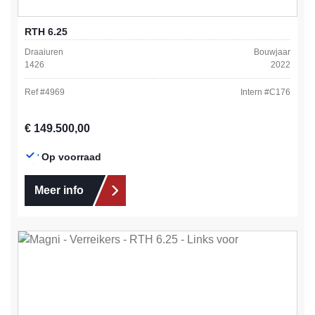
RTH 6.25
Draaiuren
Bouwjaar
1426
2022
Ref #
4969
Intern #
C176
Normale prijs:
€ 149.500,00
Op voorraad
Meer info