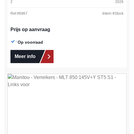
2
2026
Ref #
6967
Intern #
Stock
Prijs op aanvraag
Op voorraad
Meer info