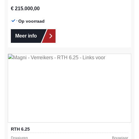
Normale prijs:
€ 215.000,00
Op voorraad
Meer info
RTH 6.25
Draaiuren
Bouwjaar