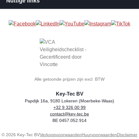
Nuttige links
Alle getoonde prijzen zijn excl. BTW
Key-Tec BV
Papdijk 16a, 9180 Lokeren (Moerbeke-Waas)
+32 9 326 00 99
Winkelnaam
Adres
Telefoon
E-mail
BTW-nummer
contact@key-tec.be
BE 0457.052.914
© 2026 Key-Tec BV
Verkoopvoorwaarden
Huurvoorwaarden
Disclaimer