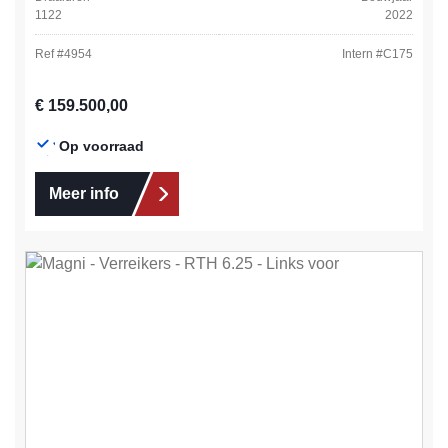
1122
2022
Ref #
4954
Intern #
C175
Normale prijs:
€ 159.500,00
Op voorraad
Meer info