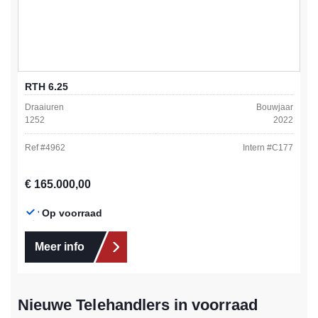
RTH 6.25
Draaiuren
Bouwjaar
1252
2022
Ref #
4962
Intern #
C177
Normale prijs:
€ 165.000,00
Op voorraad
Meer info
Nieuwe Telehandlers in voorraad