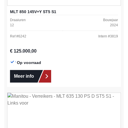
MLT 850 145V+Y ST5 S1
Draaiuren
Bouwjaar
12
2024
Ref #
6242
Intern #
3819
Normale prijs:
€ 125.000,00
Op voorraad
Meer info