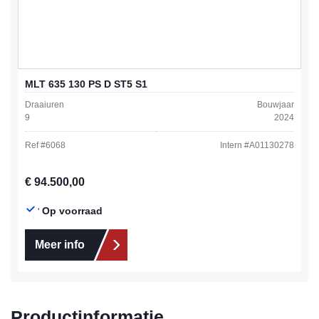
MLT 635 130 PS D ST5 S1
Draaiuren
Bouwjaar
9
2024
Ref #
6068
Intern #
A01130278
Normale prijs:
€ 94.500,00
Op voorraad
Meer info
Productinformatie