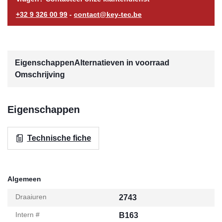
+32 9 326 00 99
-
contact@key-tec.be
Eigenschappen
Alternatieven in voorraad
Omschrijving
Eigenschappen
Technische fiche
Algemeen
Draaiuren
2743
Intern #
B163