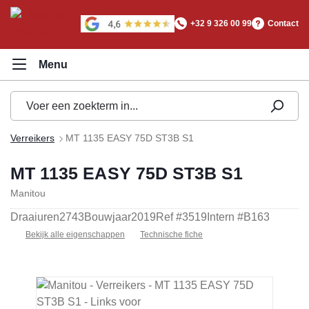
hoofdinhoud
+32 9 326 00 99
Contact
Verreikers
MT 1135 EASY 75D ST3B S1
MT 1135 EASY 75D ST3B S1
Manitou
Draaiuren
2743
Bouwjaar
2019
Ref #
3519
Intern #
B163
Bekijk alle eigenschappen
Technische fiche
Afbeeldingengalerij overslaan