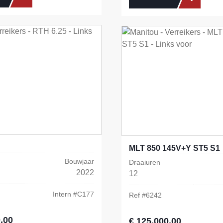
MLT 850 145V+Y ST5 S1
Bouwjaar
Draaiuren
2022
12
Intern #
C177
Ref #
6242
,00
s:
€ 125.000,00
Normale prijs: