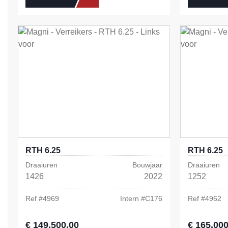
RTH 6.25
RTH 6.25
Draaiuren
Bouwjaar
Draaiuren
1426
2022
1252
Ref #
4969
Intern #
C176
Ref #
4962
€ 149.500,00
€ 165.000
Normale prijs:
Normale prij