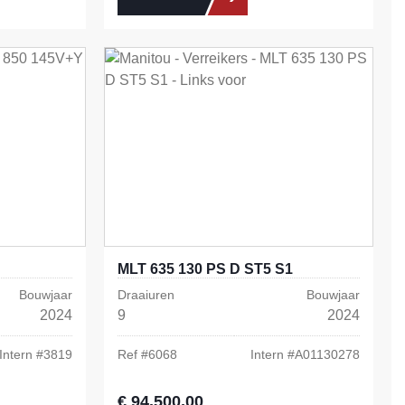
MLT 635 130 PS D ST5 S1
Bouwjaar
Draaiuren
Bouwjaar
2024
9
2024
Intern #
3819
Ref #
6068
Intern #
A01130278
€ 94.500,00
Normale prijs: