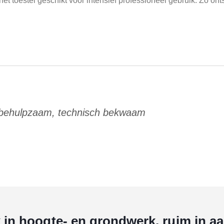
t toestel geschikt voor intensief professioneel gebruik. Zo ont
 behulpzaam, technisch bekwaam
k in hoogte- en grondwerk, ruim in a