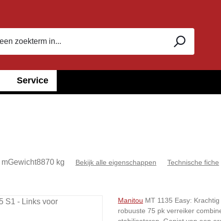
Service
 m
Gewicht
8870 kg
Bekijk alle eigenschappen
Technische fiche
Manitou
MT 1135 Easy: Krachtig 
robuuste 75 pk verreiker combin