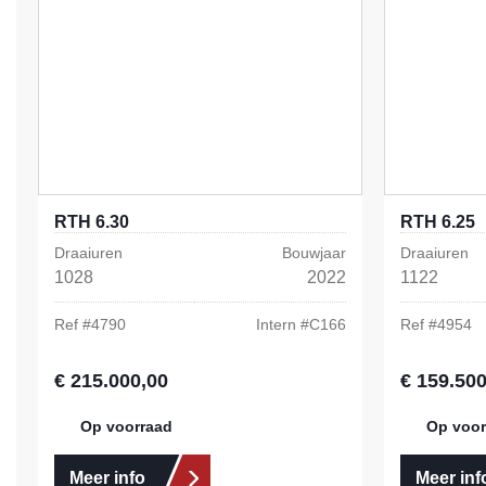
RTH 6.30
RTH 6.25
Draaiuren
Bouwjaar
Draaiuren
1028
2022
1122
Ref #
4790
Intern #
C166
Ref #
4954
€ 215.000,00
€ 159.500
Normale prijs:
Normale prij
Op voorraad
Op voor
Meer info
Meer inf