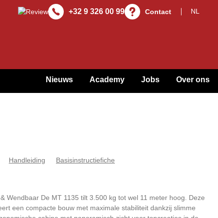
+32 9 326 00 99
Contact
Nieuws
Academy
Jobs
Over ons
Handleiding
Basisinstructiefiche
& Wendbaar De MT 1135 tilt 3.500 kg tot wel 11 meter hoog. Deze
eert een compacte bouw met maximale stabiliteit dankzij slimme