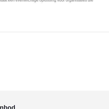
staat een evenwichtige oplossing voor organisaties die
anbod