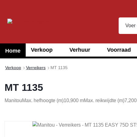
oekopdracht
Ga naar de hoofdnavigatie
Verkoop
Verhuur
Voorraad
Home
Verkoop
Verreikers
MT 1135
MT 1135
Manitou
Max. hefhoogte (m)
10,900 m
Max. reikwijdte (m)
7,200
Afbeeldingengalerij overslaan