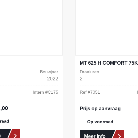
MT 625 H COMFORT 75K
Bouwjaar
Draaiuren
2022
2
Intern #
C175
Ref #
7051
,00
s:
Prijs op aanvraag
raad
Op voorraad
o
Meer info