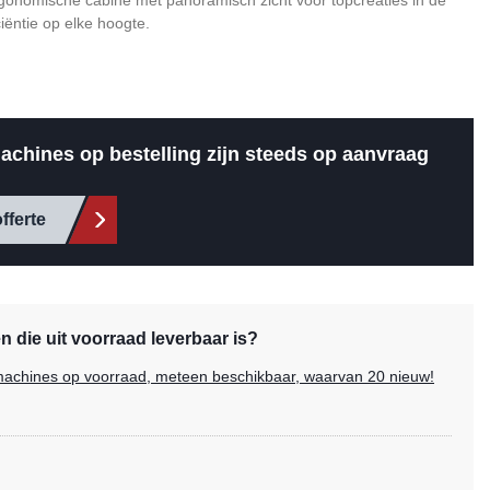
rgonomische cabine met panoramisch zicht voor topcreaties in de
ciëntie op elke hoogte.
achines op bestelling zijn steeds op aanvraag
fferte
 die uit voorraad leverbaar is?
e machines op voorraad, meteen beschikbaar, waarvan 20 nieuw!