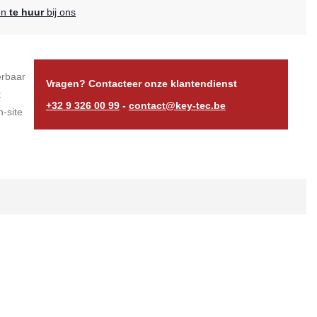
en
te huur
bij ons
erbaar
Vragen? Contacteer onze klantendienst
t
+32 9 326 00 99
-
contact@key-tec.be
-site