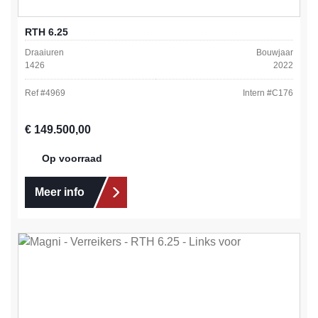
RTH 6.25
Draaiuren
Bouwjaar
1426
2022
Ref #
4969
Intern #
C176
Normale prijs:
€ 149.500,00
Op voorraad
Meer info