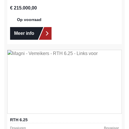
Normale prijs:
€ 215.000,00
Op voorraad
Meer info
RTH 6.25
Draaiuren
Bouwjaar