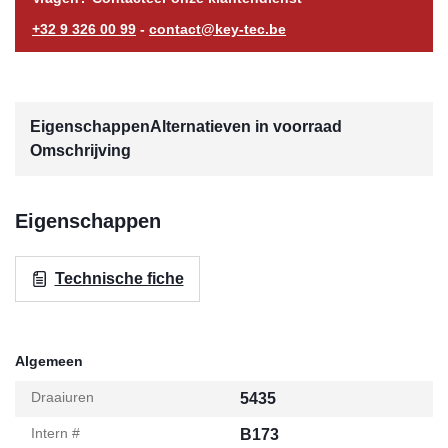
+32 9 326 00 99
-
contact@key-tec.be
Eigenschappen
Alternatieven in voorraad
Omschrijving
Eigenschappen
Technische fiche
Algemeen
Draaiuren
5435
Intern #
B173