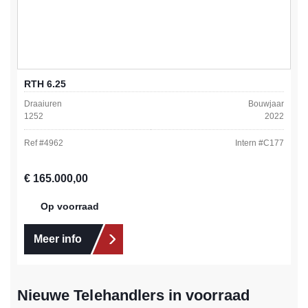
RTH 6.25
Draaiuren
Bouwjaar
1252
2022
Ref #
4962
Intern #
C177
Normale prijs:
€ 165.000,00
Op voorraad
Meer info
Nieuwe Telehandlers in voorraad