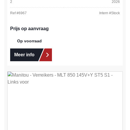
2
2026
Ref #
6967
Intern #
Stock
Prijs op aanvraag
Op voorraad
Meer info