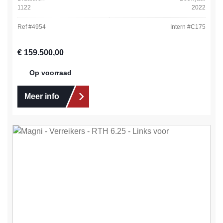
1122
2022
Ref #
4954
Intern #
C175
Normale prijs:
€ 159.500,00
Op voorraad
Meer info