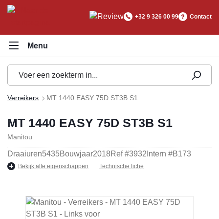
hoofdinhoud
+32 9 326 00 99
Contact
Verreikers
MT 1440 EASY 75D ST3B S1
MT 1440 EASY 75D ST3B S1
Manitou
Draaiuren
5435
Bouwjaar
2018
Ref #
3932
Intern #
B173
Bekijk alle eigenschappen
Technische fiche
Afbeeldingengalerij overslaan