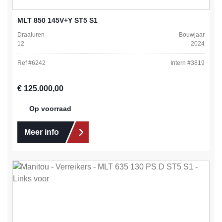
MLT 850 145V+Y ST5 S1
Draaiuren
Bouwjaar
12
2024
Ref #
6242
Intern #
3819
Normale prijs:
€ 125.000,00
Op voorraad
Meer info