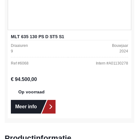
MLT 635 130 PS D ST5 S1
Draaiuren
Bouwjaar
9
2024
Ref #
6068
Intern #
A01130278
Normale prijs:
€ 94.500,00
Op voorraad
Meer info
Productinformatie