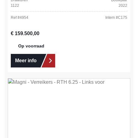
1122
2022
Ref #
4954
Intern #
C175
Normale prijs:
€ 159.500,00
Op voorraad
Meer info