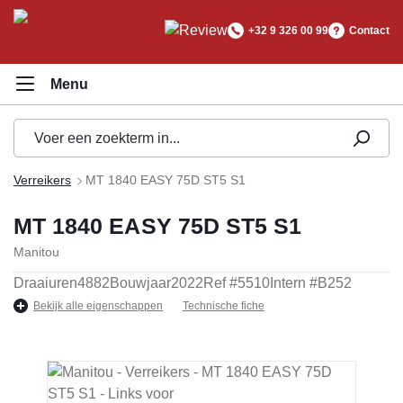
hoofdinhoud
+32 9 326 00 99
Contact
Verreikers
MT 1840 EASY 75D ST5 S1
MT 1840 EASY 75D ST5 S1
Manitou
Draaiuren
4882
Bouwjaar
2022
Ref #
5510
Intern #
B252
Bekijk alle eigenschappen
Technische fiche
Afbeeldingengalerij overslaan