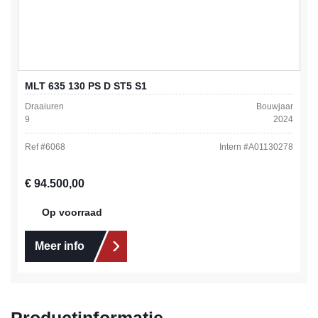
MLT 635 130 PS D ST5 S1
Draaiuren
Bouwjaar
9
2024
Ref #
6068
Intern #
A01130278
Normale prijs:
€ 94.500,00
Op voorraad
Meer info
Productinformatie