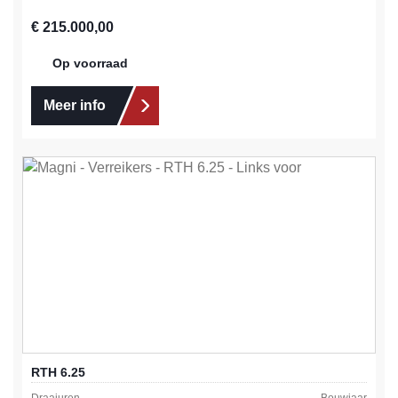
Normale prijs:
€ 215.000,00
Op voorraad
Meer info
RTH 6.25
Draaiuren
Bouwjaar