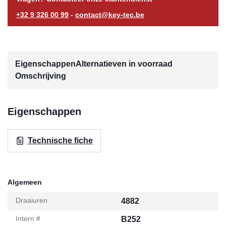
+32 9 326 00 99
-
contact@key-tec.be
Eigenschappen
Alternatieven in voorraad
Omschrijving
Eigenschappen
Technische fiche
Algemeen
Draaiuren
4882
Intern #
B252