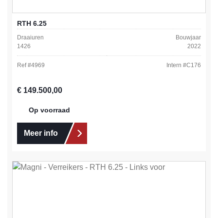
RTH 6.25
Draaiuren
Bouwjaar
1426
2022
Ref #
4969
Intern #
C176
Normale prijs:
€ 149.500,00
Op voorraad
Meer info