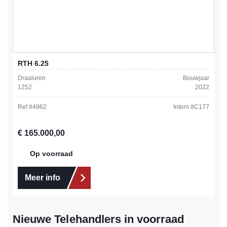
RTH 6.25
Draaiuren
Bouwjaar
1252
2022
Ref #
4962
Intern #
C177
Normale prijs:
€ 165.000,00
Op voorraad
Meer info
Nieuwe Telehandlers in voorraad