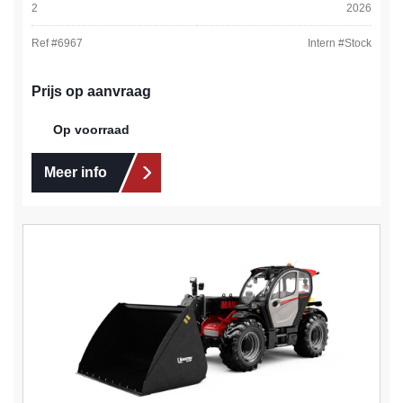
2
2026
Ref #
6967
Intern #
Stock
Prijs op aanvraag
Op voorraad
Meer info