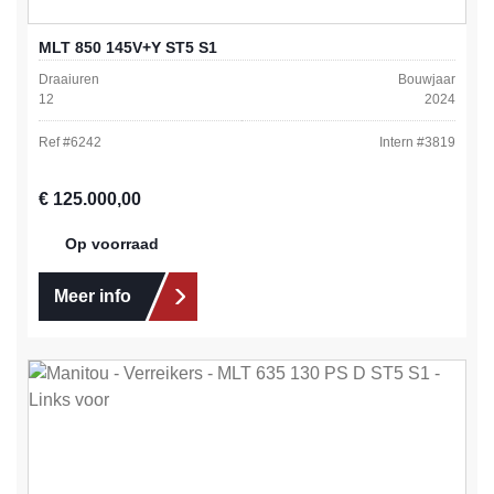
MLT 850 145V+Y ST5 S1
Draaiuren
Bouwjaar
12
2024
Ref #
6242
Intern #
3819
Normale prijs:
€ 125.000,00
Op voorraad
Meer info