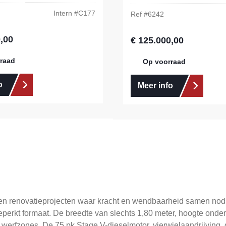
Intern #
C177
Ref #
6242
,00
s:
€ 125.000,00
Normale prijs:
raad
Op voorraad
o
Meer info
en renovatieprojecten waar kracht en wendbaarheid samen nodi
eperkt formaat. De breedte van slechts 1,80 meter, hoogte onde
werfzones. De 75 pk Stage V-dieselmotor, vierwielaandrijving,