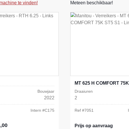
machine te vinden!
Meteen beschikbaar!
MT 625 H COMFORT 75K
Bouwjaar
Draaiuren
2022
2
Intern #
C175
Ref #
7051
,00
s:
Prijs op aanvraag