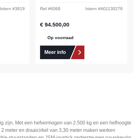
Intern #
3819
Ref #
6068
Intern #
A01130278
€ 94.500,00
Normale prijs:
Op voorraad
Meer info
g zijn. Met een hefvermogen van 2.500 kg en een hefhoogte
r 2 meter en draaicirkel van 3,30 meter maken werken
 drie stuurstanden en JSM-joystick ondersteunen nauwkeurig