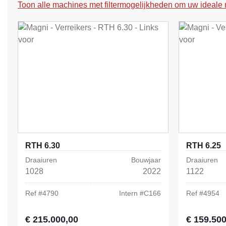
Toon alle machines met filtermogelijkheden om uw ideale 
RTH 6.30
RTH 6.25
Draaiuren
Bouwjaar
Draaiuren
1028
2022
1122
Ref #
4790
Intern #
C166
Ref #
4954
€ 215.000,00
€ 159.500
Normale prijs:
Normale prij