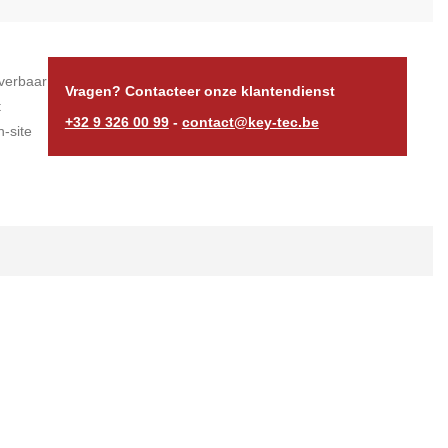
verbaar
Vragen? Contacteer onze klantendienst
t
+32 9 326 00 99
-
contact@key-tec.be
-site