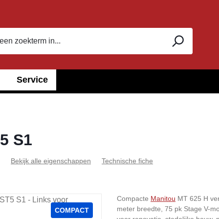
Service
5 S1
Bekijk alle eigenschappen
Technische fiche
Compacte
Manitou
MT 625 H verr
meter breedte, 75 pk Stage V-mot
COMPACT