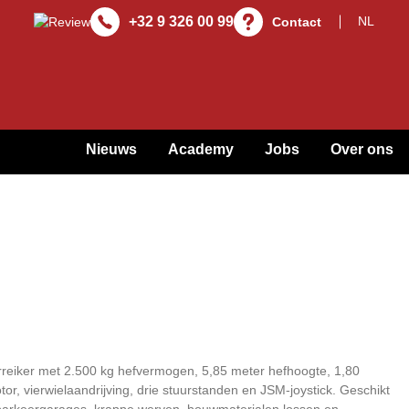
+32 9 326 00 99
Contact
Nieuws
Academy
Jobs
Over ons
eiker met 2.500 kg hefvermogen, 5,85 meter hefhoogte, 1,80
or, vierwielaandrijving, drie stuurstanden en JSM-joystick. Geschikt