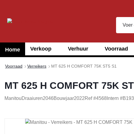
oekopdracht
Ga naar de hoofdnavigatie
Verkoop
Verhuur
Voorraad
Home
Voorraad
Verreikers
MT 625 H COMFORT 75K ST5 S1
MT 625 H COMFORT 75K ST
Manitou
Draaiuren
2046
Bouwjaar
2022
Ref #
4568
Intern #
B193
Afbeeldingengalerij overslaan