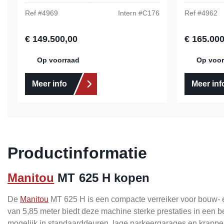
Ref #
4969
Intern #
C176
Ref #
4962
€ 149.500,00
€ 165.000
Normale prijs:
Normale prij
Op voorraad
Op voor
Meer info
Meer inf
Productinformatie
Manitou
MT 625 H kopen
De
Manitou
MT 625 H is een compacte verreiker voor bouw- 
van 5,85 meter biedt deze machine sterke prestaties in een b
mogelijk in standaarddeuren, lage parkeergarages en krappe 