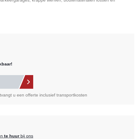
, parkeergarages, krappe werven, bouwmaterialen lossen en
kbaar!
vangt u een offerte inclusief transportkosten
en
te huur
bij ons