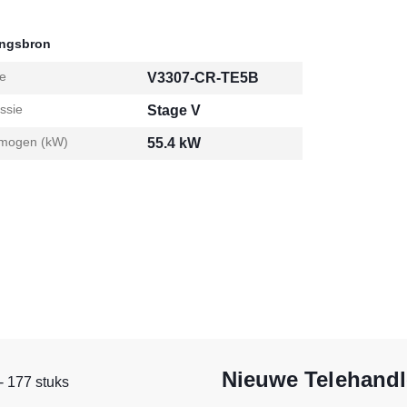
ingsbron
e
V3307-CR-TE5B
ssie
Stage V
mogen (kW)
55.4 kW
Nieuwe Telehandl
- 177 stuks