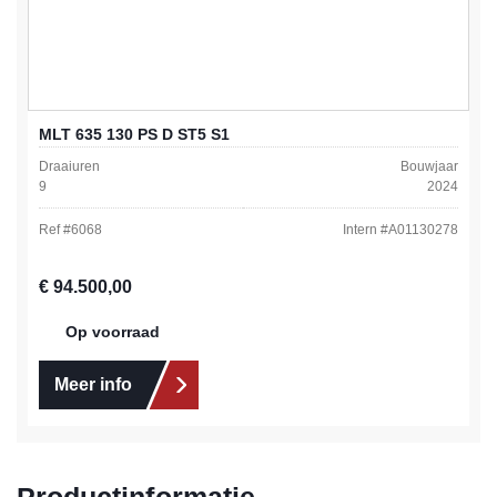
MLT 635 130 PS D ST5 S1
Draaiuren
Bouwjaar
9
2024
Ref #
6068
Intern #
A01130278
Normale prijs:
€ 94.500,00
Op voorraad
Meer info
Productinformatie