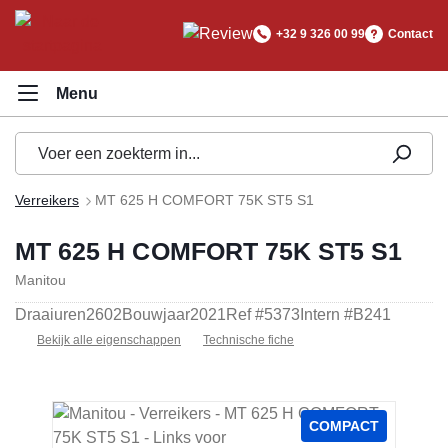
hoofdinhoud
+32 9 326 00 99
Contact
Verreikers
MT 625 H COMFORT 75K ST5 S1
MT 625 H COMFORT 75K ST5 S1
Manitou
Draaiuren
2602
Bouwjaar
2021
Ref #
5373
Intern #
B241
Bekijk alle eigenschappen
Technische fiche
Afbeeldingengalerij overslaan
COMPACT