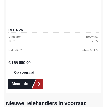
RTH 6.25
Draaiuren
Bouwjaar
1252
2022
Ref #
4962
Intern #
C177
Normale prijs:
€ 165.000,00
Op voorraad
Meer info
Nieuwe Telehandlers in voorraad