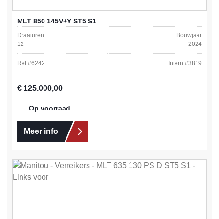
MLT 850 145V+Y ST5 S1
Draaiuren
Bouwjaar
12
2024
Ref #
6242
Intern #
3819
Normale prijs:
€ 125.000,00
Op voorraad
Meer info