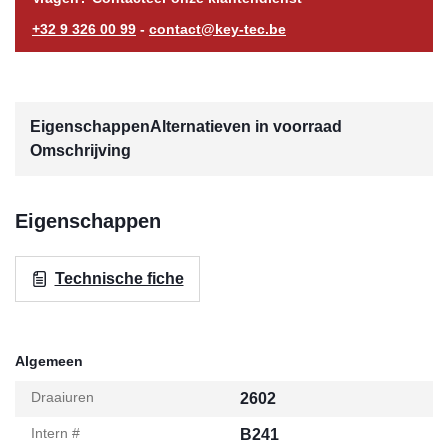
+32 9 326 00 99
-
contact@key-tec.be
Eigenschappen
Alternatieven in voorraad
Omschrijving
Eigenschappen
Technische fiche
Algemeen
Draaiuren
2602
Intern #
B241