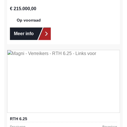
Normale prijs:
€ 215.000,00
Op voorraad
Meer info
RTH 6.25
Draaiuren
Bouwjaar