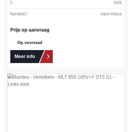
2
2026
Ref #
6967
Intern #
Stock
Prijs op aanvraag
Op voorraad
Meer info