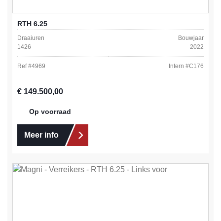
RTH 6.25
Draaiuren
Bouwjaar
1426
2022
Ref #
4969
Intern #
C176
Normale prijs:
€ 149.500,00
Op voorraad
Meer info