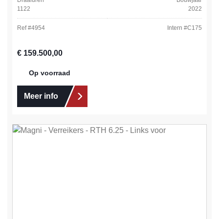
1122
2022
Ref #
4954
Intern #
C175
Normale prijs:
€ 159.500,00
Op voorraad
Meer info