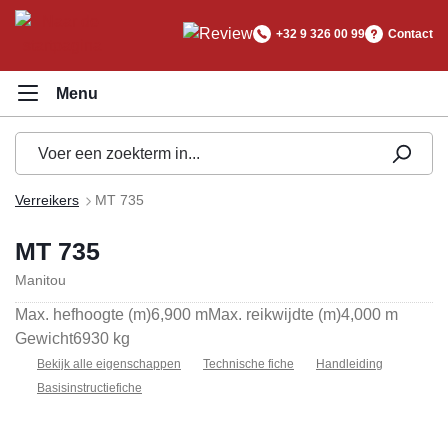
hoofdinhoud
+32 9 326 00 99
Contact
Verreikers
MT 735
MT 735
Manitou
Max. hefhoogte (m)
6,900 m
Max. reikwijdte (m)
4,000 m
Gewicht
6930 kg
Bekijk alle eigenschappen
Technische fiche
Handleiding
Basisinstructiefiche