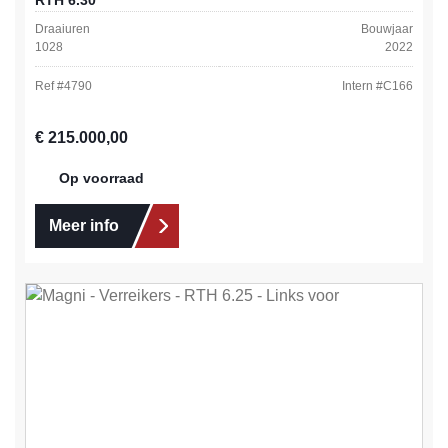
RTH 6.30
Draaiuren
Bouwjaar
1028
2022
Ref #
4790
Intern #
C166
Normale prijs:
€ 215.000,00
Op voorraad
Meer info