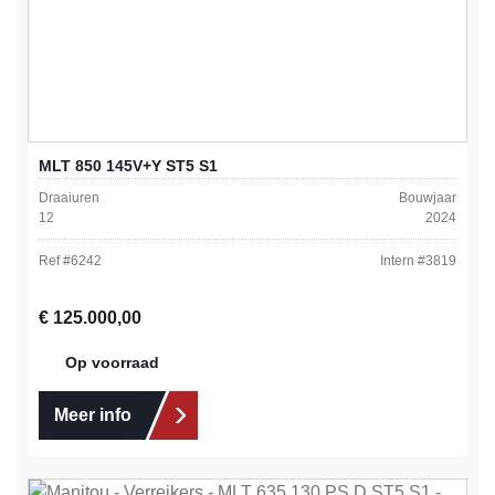
MLT 850 145V+Y ST5 S1
Draaiuren
Bouwjaar
12
2024
Ref #
6242
Intern #
3819
Normale prijs:
€ 125.000,00
Op voorraad
Meer info