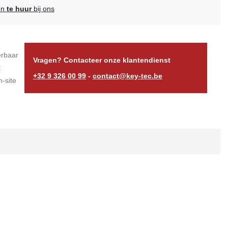
en
te huur
bij ons
erbaar
Vragen? Contacteer onze klantendienst
t
+32 9 326 00 99
-
contact@key-tec.be
-site