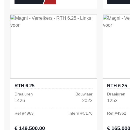
RTH 6.25
RTH 6.25
Draaiuren
Bouwjaar
Draaiuren
1426
2022
1252
Ref #
4969
Intern #
C176
Ref #
4962
€ 149.500,00
€ 165.000
Normale prijs:
Normale prij