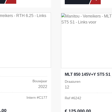
MLT 850 145V+Y ST5 S1
Bouwjaar
Draaiuren
2022
12
Intern #
C177
Ref #
6242
,00
s:
€ 125.000,00
Normale prijs: