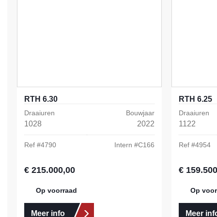
RTH 6.30
RTH 6.25
Draaiuren
Bouwjaar
Draaiuren
1028
2022
1122
Ref #
4790
Intern #
C166
Ref #
4954
€ 215.000,00
€ 159.500
Normale prijs:
Normale prij
Op voorraad
Op voor
Meer info
Meer inf