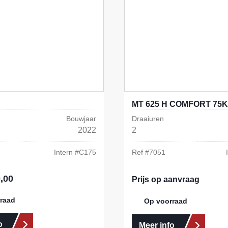
MT 625 H COMFORT 75K
Bouwjaar
Draaiuren
2022
2
Intern #
C175
Ref #
7051
,00
s:
Prijs op aanvraag
raad
Op voorraad
o
Meer info