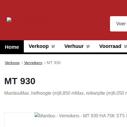
oekopdracht
Ga naar de hoofdnavigatie
Verkoop
Verhuur
Voorraad
Home
Verkoop
Verreikers
MT 930
MT 930
Manitou
Max. hefhoogte (m)
8,850 m
Max. reikwijdte (m)
6,050 
Afbeeldingengalerij overslaan