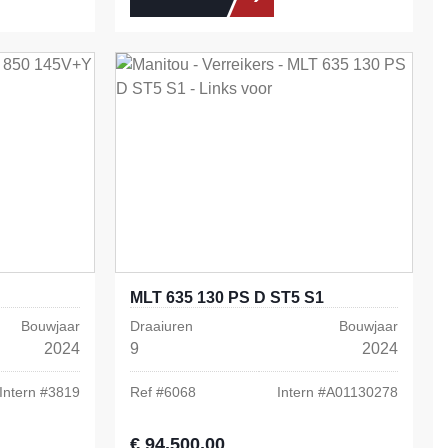
MLT 635 130 PS D ST5 S1
Bouwjaar
Draaiuren
Bouwjaar
2024
9
2024
Intern #
3819
Ref #
6068
Intern #
A01130278
€ 94.500,00
Normale prijs: