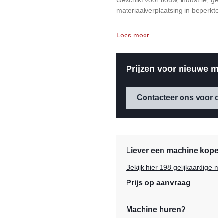
Geschikt voor bouw, industrie, g
materiaalverplaatsing in beperkt
Lees meer
Prijzen voor nieuwe m
Contacteer ons voor o
Liever een machine kopen
Bekijk hier 198 gelijkaardig
Prijs op aanvraag
Machine huren?