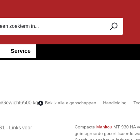
Service
m
Gewicht
6500 kg
Bekijk alle eigenschappen
Handleiding
Tec
Compacte
Manitou
MT 930 HA ver
geïntegreerde gecertificeerde wer