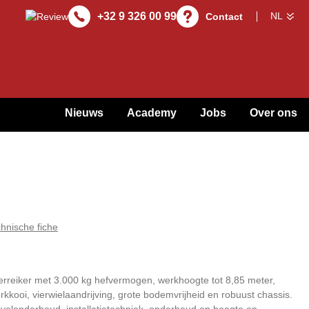
+32 9 326 00 99
Contact
Nieuws
Academy
Jobs
Over ons
hnische fiche
reiker met 3.000 kg hefvermogen, werkhoogte tot 8,85 meter,
kkooi, vierwielaandrijving, grote bodemvrijheid en robuust chassis.