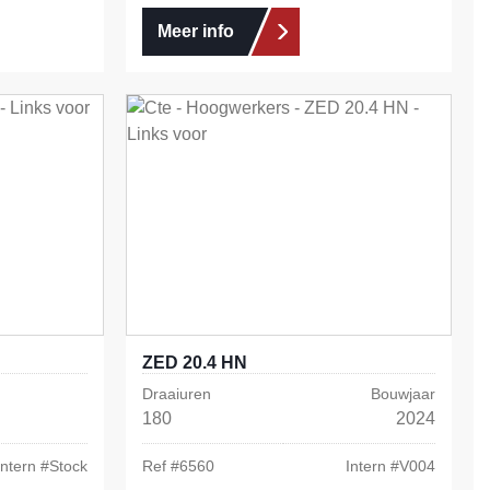
Meer info
ZED 20.4 HN
Draaiuren
Bouwjaar
180
2024
Intern #
Stock
Ref #
6560
Intern #
V004