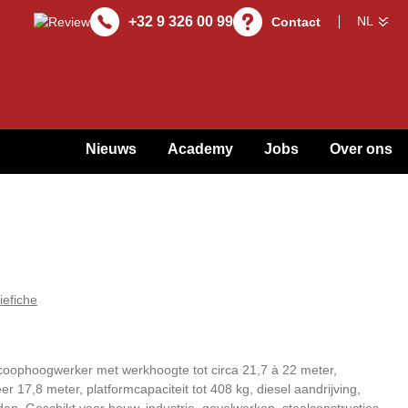
+32 9 326 00 99
Contact
Nieuws
Academy
Jobs
Over ons
iefiche
coophoogwerker met werkhoogte tot circa 21,7 à 22 meter,
er 17,8 meter, platformcapaciteit tot 408 kg, diesel aandrijving,