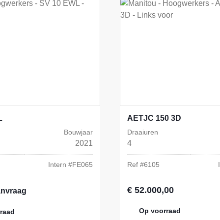
L
AETJC 150 3D
Bouwjaar
Draaiuren
2021
4
Intern #
FE065
Ref #
6105
€ 52.000,00
Normale prijs:
anvraag
Op voorraad
raad