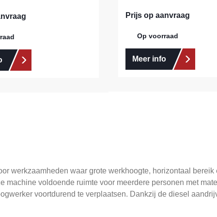
Prijs op aanvraag
anvraag
Op voorraad
raad
Meer info
o
r werkzaamheden waar grote werkhoogte, horizontaal bereik en s
deze machine voldoende ruimte voor meerdere personen met mater
ogwerker voortdurend te verplaatsen. Dankzij de diesel aandrij