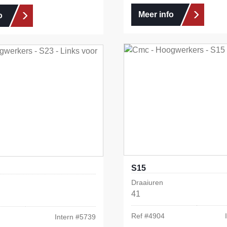
Meer info
o
S15
Draaiuren
41
Ref #
4904
Intern #
5739