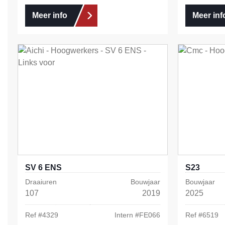
Meer info
Meer inf
SV 6 ENS
S23
Draaiuren
Bouwjaar
Bouwjaar
107
2019
2025
Ref #
4329
Intern #
FE066
Ref #
6519