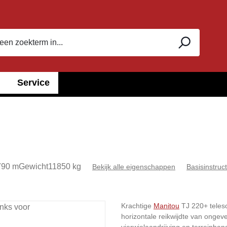
Service
790 m
Gewicht
11850 kg
Bekijk alle eigenschappen
Basisinstruct
Krachtige
Manitou
TJ 220+ teles
horizontale reikwijdte van ongeve