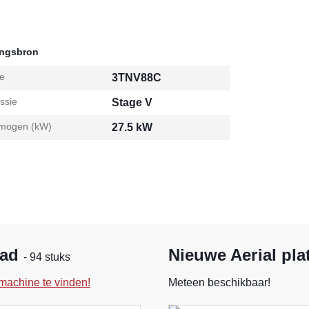
ingsbron
e
3TNV88C
ssie
Stage V
mogen (kW)
27.5 kW
aad
Nieuwe Aerial pla
- 94 stuks
machine te vinden!
Meteen beschikbaar!