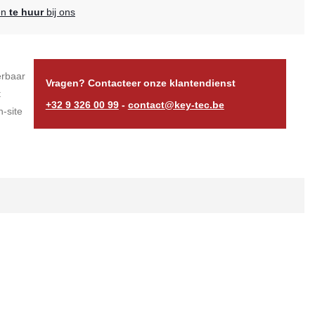
en
te huur
bij ons
erbaar
Vragen? Contacteer onze klantendienst
t
+32 9 326 00 99
-
contact@key-tec.be
-site