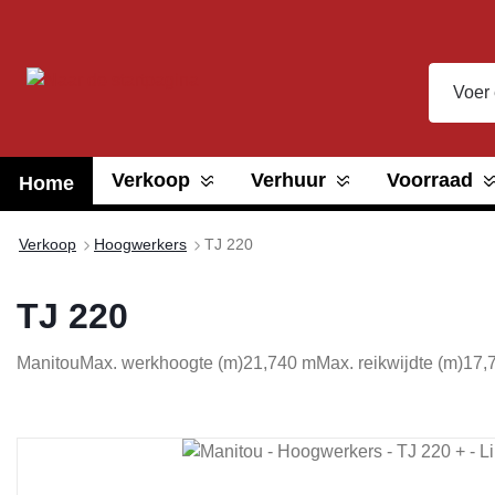
oekopdracht
Ga naar de hoofdnavigatie
Verkoop
Verhuur
Voorraad
Home
Verkoop
Hoogwerkers
TJ 220
TJ 220
Manitou
Max. werkhoogte (m)
21,740 m
Max. reikwijdte (m)
17,
Afbeeldingengalerij overslaan