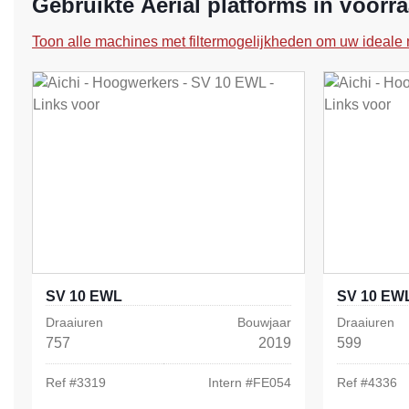
Gebruikte Aerial platforms in voorr
Toon alle machines met filtermogelijkheden om uw ideale 
SV 10 EWL
SV 10 EW
Draaiuren
Bouwjaar
Draaiuren
757
2019
599
Ref #
3319
Intern #
FE054
Ref #
4336