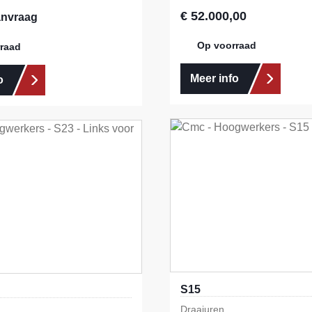
€ 52.000,00
Normale prijs:
anvraag
Op voorraad
raad
Meer info
o
S15
Draaiuren