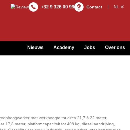
+32 9 326 00 99
Contact
Nieuws
Academy
Jobs
Over ons
coophoogwerker met werkhoogte tot circa 21,7 à 22 meter,
er 17,8 meter, platformcapaciteit tot 408 kg, diesel aandrijving,