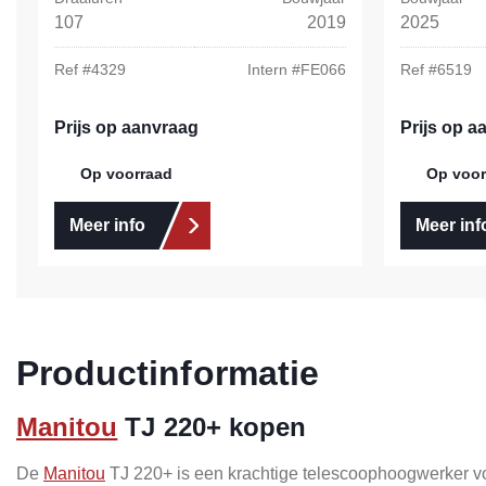
107
2019
2025
Ref #
4329
Intern #
FE066
Ref #
6519
Prijs op aanvraag
Prijs op a
Op voorraad
Op voor
Meer info
Meer inf
Productinformatie
Manitou
TJ 220+ kopen
De
Manitou
TJ 220+ is een krachtige telescoophoogwerker voo