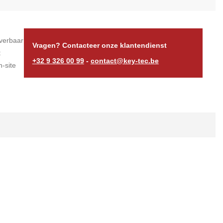
verbaar
Vragen? Contacteer onze klantendienst
t
+32 9 326 00 99
-
contact@key-tec.be
-site