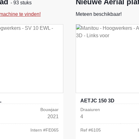
aad
Nieuwe Aerial pla
- 93 stuks
machine te vinden!
Meteen beschikbaar!
L
AETJC 150 3D
Bouwjaar
Draaiuren
2021
4
Intern #
FE065
Ref #
6105