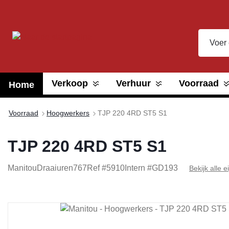
oekopdracht
Ga naar de hoofdnavigatie
Verkoop
Verhuur
Voorraad
Home
Voorraad
Hoogwerkers
TJP 220 4RD ST5 S1
TJP 220 4RD ST5 S1
Manitou
Draaiuren
767
Ref #
5910
Intern #
GD193
Bekijk alle
Afbeeldingengalerij overslaan