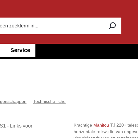
Service
 eigenschappen
Technische fiche
Krachtige
Manitou
TJ 220+ teles
horizontale reikwijdte van ongeve