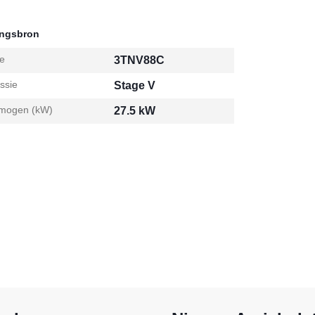
ingsbron
e
3TNV88C
ssie
Stage V
mogen (kW)
27.5 kW