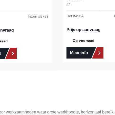
41
Ref #
4904
Intern #
5739
Prijs op aanvraag
anvraag
Op voorraad
raad
Meer info
o
r werkzaamheden waar grote werkhoogte, horizontaal bereik en s