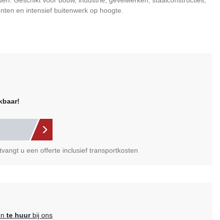
den. Geschikt voor bouw, industrie, gevelwerken, staalconstructies,
nten en intensief buitenwerk op hoogte.
kbaar!
vangt u een offerte inclusief transportkosten
en
te huur
bij ons