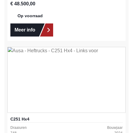
Normale prijs:
€ 48.500,00
Op voorraad
Meer info
C251 Hx4
Draaiuren
Bouwjaar
748
2024