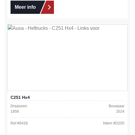
Meer info
C251 Hx4
Draaiuren
Bouwjaar
1856
2024
Ref #
6428
Intern #
D205