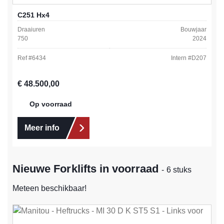
C251 Hx4
Draaiuren
Bouwjaar
750
2024
Ref #
6434
Intern #
D207
Normale prijs:
€ 48.500,00
Op voorraad
Meer info
Nieuwe Forklifts in voorraad
- 6 stuks
Meteen beschikbaar!