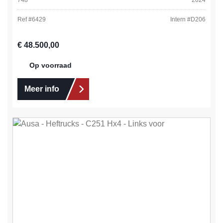
Ref #
6429
Intern #
D206
Normale prijs:
€ 48.500,00
Op voorraad
Meer info