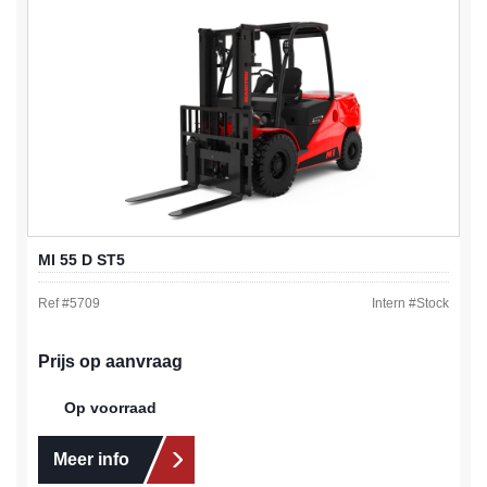
MI 55 D ST5
Ref #
5709
Intern #
Stock
Prijs op aanvraag
Op voorraad
Meer info