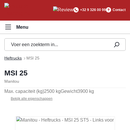
hoofdinhoud
+32 9 326 00 99
Contact
Heftrucks
MSI 25
MSI 25
Manitou
Max. capaciteit (kg)
2500 kg
Gewicht
3900 kg
Bekijk alle eigenschappen
Afbeeldingengalerij overslaan