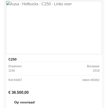
C250
Draaiuren
Bouwjaar
1156
2018
Ref #
3467
Intern #
D062
Normale prijs:
€ 36.500,00
Op voorraad