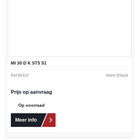
MI 30 D K ST5 S1
Ref #
6319
Intern #
Stock
Prijs op aanvraag
Op voorraad
Meer info