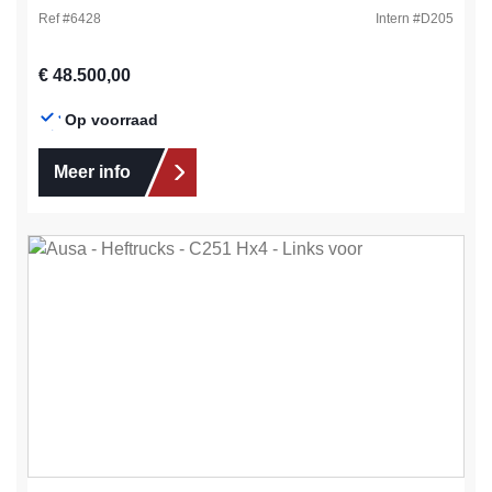
Ref #
6428
Intern #
D205
Normale prijs:
€ 48.500,00
Op voorraad
Meer info