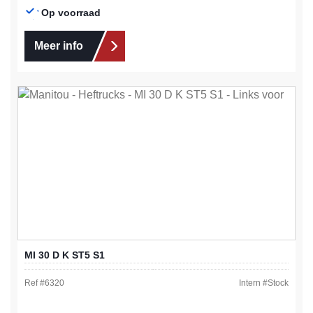
Op voorraad
Meer info
MI 30 D K ST5 S1
Ref #
6320
Intern #
Stock