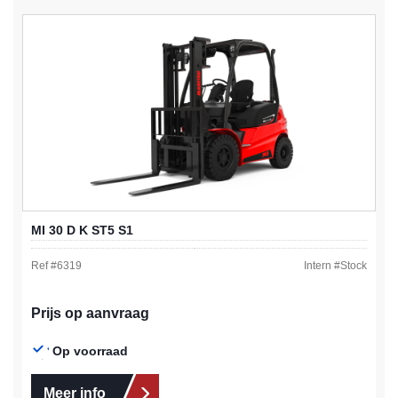
MI 30 D K ST5 S1
Ref #
6319
Intern #
Stock
Prijs op aanvraag
Op voorraad
Meer info