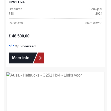
C251 Hx4
Draaiuren
Bouwjaar
748
2024
Ref #
6429
Intern #
D206
Normale prijs:
€ 48.500,00
Op voorraad
Meer info