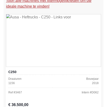
Toon alle machines met filtermogelijkheden om uw
ideale machine te vinden!
C250
Draaiuren
Bouwjaar
1156
2018
Ref #
3467
Intern #
D062
Normale prijs:
€ 36.500,00