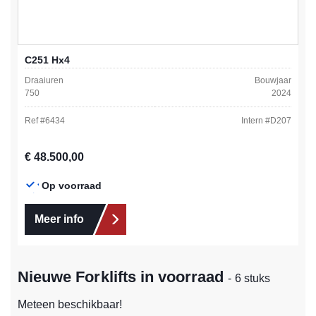
C251 Hx4
Draaiuren
Bouwjaar
750
2024
Ref #
6434
Intern #
D207
Normale prijs:
€ 48.500,00
Op voorraad
Meer info
Nieuwe Forklifts in voorraad
- 6 stuks
Meteen beschikbaar!