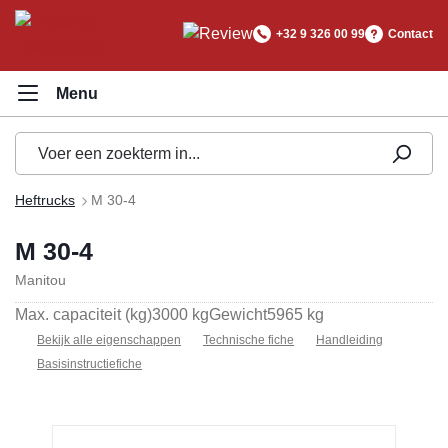
hoofdinhoud
+32 9 326 00 99
Contact
Heftrucks
M 30-4
M 30-4
Manitou
Max. capaciteit (kg)
3000 kg
Gewicht
5965 kg
Bekijk alle eigenschappen
Technische fiche
Handleiding
Basisinstructiefiche
Afbeeldingengalerij overslaan