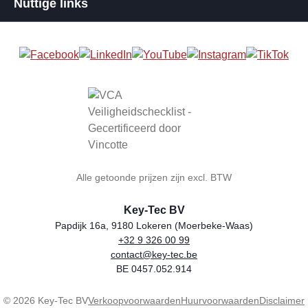
Nuttige links
Alle getoonde prijzen zijn excl. BTW
Key-Tec BV
Papdijk 16a, 9180 Lokeren (Moerbeke-Waas)
+32 9 326 00 99
Winkelnaam
Adres
Telefoon
E-mail
BTW-nummer
contact@key-tec.be
BE 0457.052.914
© 2026 Key-Tec BV
Verkoopvoorwaarden
Huurvoorwaarden
Disclaimer