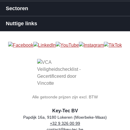
Sectoren
Nuttige links
Alle getoonde prijzen zijn excl. BTW
Key-Tec BV
Papdijk 16a, 9180 Lokeren (Moerbeke-Waas)
+32 9 326 00 99
Winkelnaam
Adres
Telefoon
E-mail
BTW-nummer
contact@key-tec.be