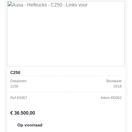
C250
Draaiuren
Bouwjaar
1156
2018
Ref #
3467
Intern #
D062
Normale prijs:
€ 36.500,00
Op voorraad