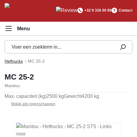
hoofdinhoud
+32 9 326 00 99
Contact
Heftrucks
MC 25-2
MC 25-2
Manitou
Max. capaciteit (kg)
2500 kg
Gewicht
4200 kg
Bekijk alle eigenschappen
Afbeeldingengalerij overslaan