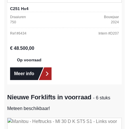
C251 Hx4
Draaiuren
Bouwjaar
750
2024
Ref #
6434
Intern #
D207
Normale prijs:
€ 48.500,00
Op voorraad
Meer info
Nieuwe Forklifts in voorraad
- 6 stuks
Meteen beschikbaar!