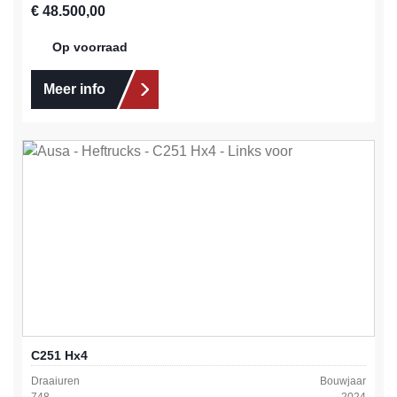
Normale prijs:
€ 48.500,00
Op voorraad
Meer info
C251 Hx4
Draaiuren
Bouwjaar
748
2024