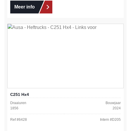
Meer info
C251 Hx4
Draaiuren
Bouwjaar
1856
2024
Ref #
6428
Intern #
D205