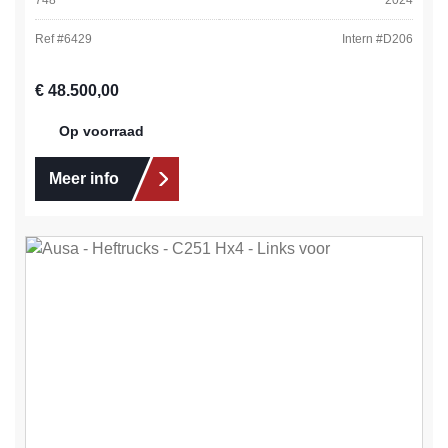
Ref #
6429
Intern #
D206
Normale prijs:
€ 48.500,00
Op voorraad
Meer info