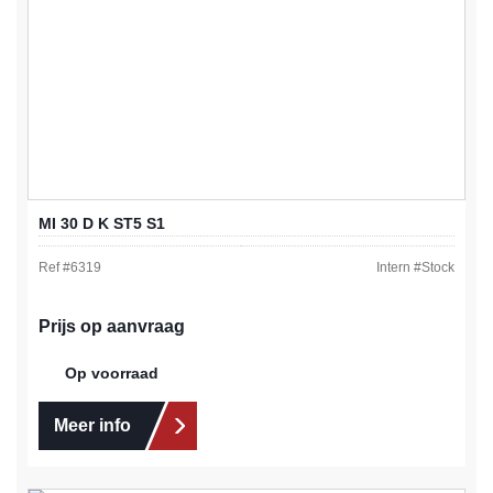
MI 30 D K ST5 S1
Ref #
6319
Intern #
Stock
Prijs op aanvraag
Op voorraad
Meer info