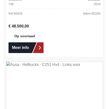
748
2024
Ref #
6429
Intern #
D206
Normale prijs:
€ 48.500,00
Op voorraad
Meer info