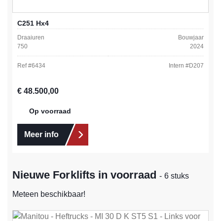
C251 Hx4
Draaiuren
Bouwjaar
750
2024
Ref #
6434
Intern #
D207
Normale prijs:
€ 48.500,00
Op voorraad
Meer info
Nieuwe Forklifts in voorraad
- 6 stuks
Meteen beschikbaar!