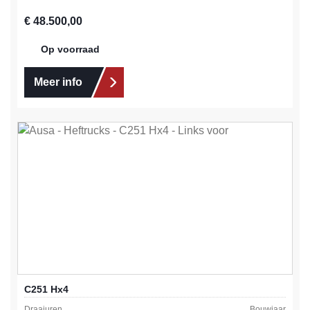
Normale prijs:
€ 48.500,00
Op voorraad
Meer info
C251 Hx4
Draaiuren
Bouwjaar