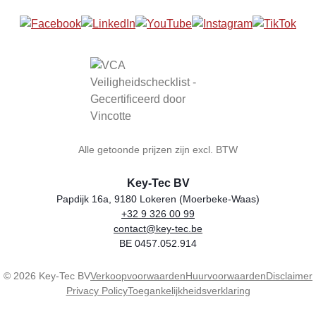
Alle getoonde prijzen zijn excl. BTW
Key-Tec BV
Papdijk 16a, 9180 Lokeren (Moerbeke-Waas)
+32 9 326 00 99
Winkelnaam
Adres
Telefoon
E-mail
BTW-nummer
contact@key-tec.be
BE 0457.052.914
© 2026 Key-Tec BV
Verkoopvoorwaarden
Huurvoorwaarden
Disclaimer
Privacy Policy
Toegankelijkheidsverklaring