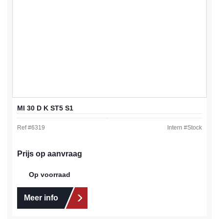
MI 30 D K ST5 S1
Ref #
6319
Intern #
Stock
Prijs op aanvraag
Op voorraad
Meer info