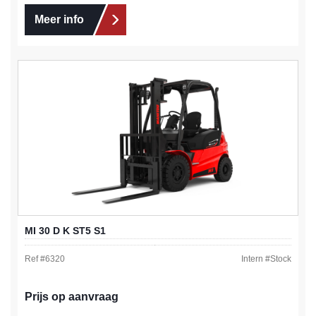
Meer info
MI 30 D K ST5 S1
Ref #
6320
Intern #
Stock
Prijs op aanvraag