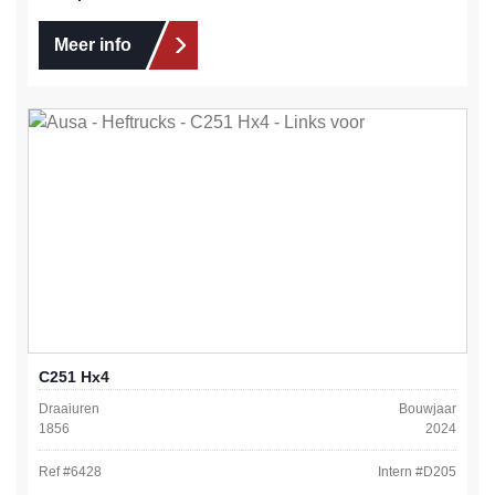
Meer info
C251 Hx4
Draaiuren
Bouwjaar
1856
2024
Ref #
6428
Intern #
D205