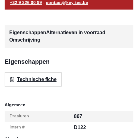
+32 9 326 00 99
-
contact@key-tec.be
Eigenschappen
Alternatieven in voorraad
Omschrijving
Eigenschappen
Technische fiche
Algemeen
Draaiuren
867
Intern #
D122