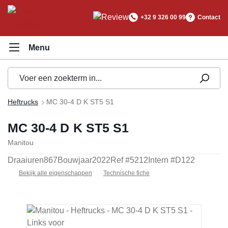
hoofdinhoud
+32 9 326 00 99
Contact
Heftrucks
MC 30-4 D K ST5 S1
MC 30-4 D K ST5 S1
Manitou
Draaiuren
867
Bouwjaar
2022
Ref #
5212
Intern #
D122
Bekijk alle eigenschappen
Technische fiche
Afbeeldingengalerij overslaan