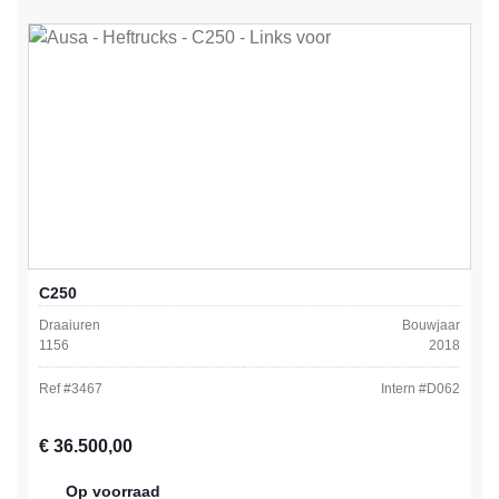
C250
Draaiuren
Bouwjaar
1156
2018
Ref #
3467
Intern #
D062
Normale prijs:
€ 36.500,00
Op voorraad