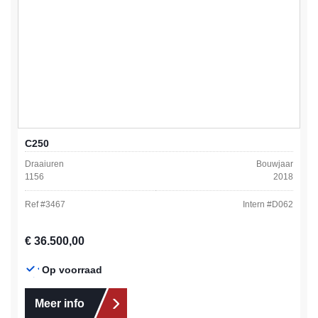
C250
Draaiuren
Bouwjaar
1156
2018
Ref #
3467
Intern #
D062
Normale prijs:
€ 36.500,00
Op voorraad
Meer info