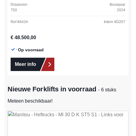
Draaiuren
Bouwjaar
750
2024
Ref #
6434
Intern #
D207
Normale prijs:
€ 48.500,00
Op voorraad
Meer info
Nieuwe Forklifts in voorraad
- 6 stuks
Meteen beschikbaar!