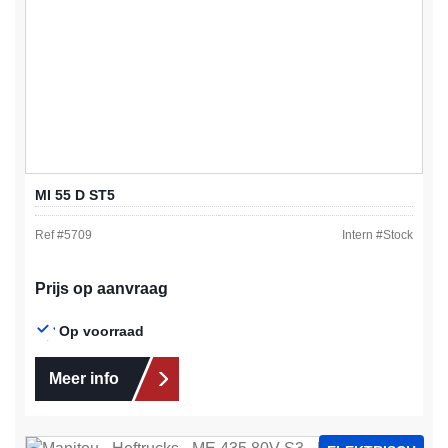
MI 55 D ST5
Ref #
5709
Intern #
Stock
Prijs op aanvraag
Op voorraad
Meer info