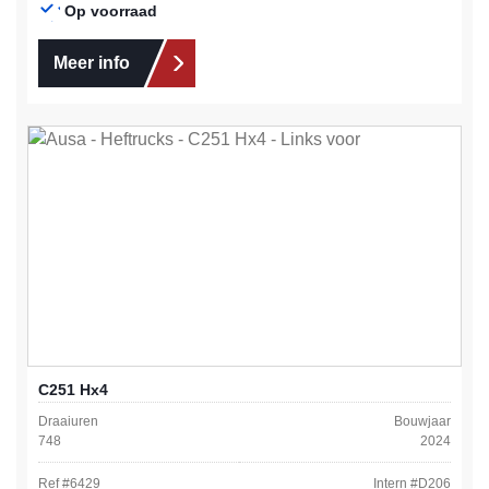
Op voorraad
Meer info
C251 Hx4
Draaiuren
Bouwjaar
748
2024
Ref #
6429
Intern #
D206