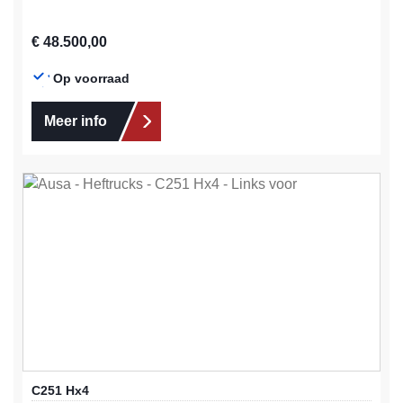
Normale prijs:
€ 48.500,00
Op voorraad
Meer info
C251 Hx4