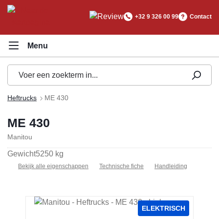
hoofdinhoud
+32 9 326 00 99
Contact
Heftrucks
ME 430
ME 430
Manitou
Gewicht
5250 kg
Bekijk alle eigenschappen
Technische fiche
Handleiding
Afbeeldingengalerij overslaan
ELEKTRISCH