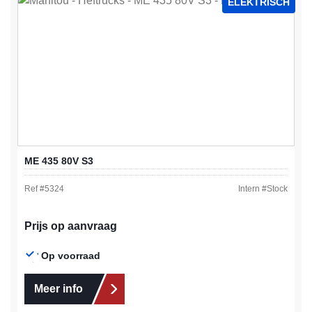
ELEKTRISCH
ME 435 80V S3
Ref #
5324
Intern #
Stock
Prijs op aanvraag
Op voorraad
Meer info