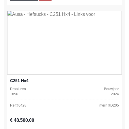
C251 Hx4
Draaiuren
Bouwjaar
1856
2024
Ref #
6428
Intern #
D205
Normale prijs:
€ 48.500,00