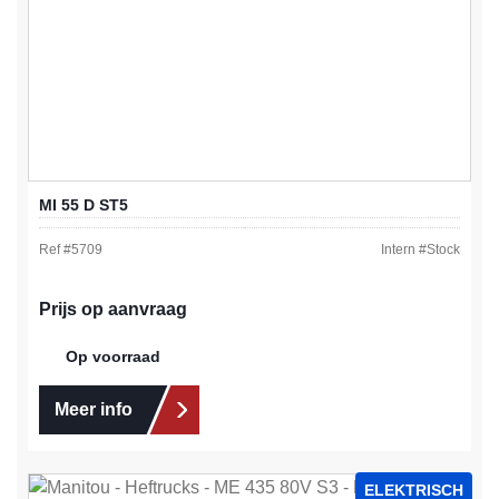
MI 55 D ST5
Ref #
5709
Intern #
Stock
Prijs op aanvraag
Op voorraad
Meer info
ELEKTRISCH