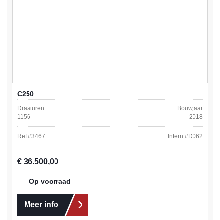
C250
Draaiuren
Bouwjaar
1156
2018
Ref #
3467
Intern #
D062
Normale prijs:
€ 36.500,00
Op voorraad
Meer info