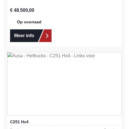
Normale prijs:
€ 48.500,00
Op voorraad
Meer info
C251 Hx4