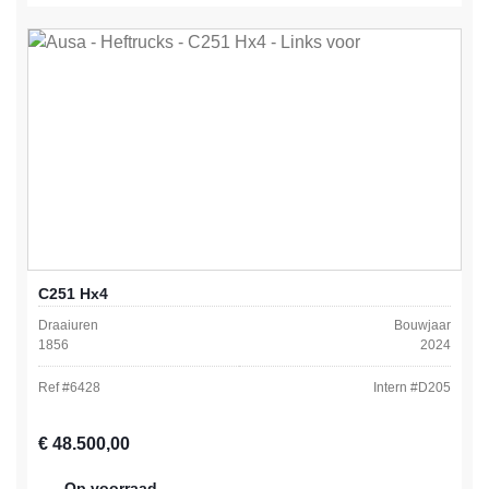
C251 Hx4
Draaiuren
Bouwjaar
1856
2024
Ref #
6428
Intern #
D205
Normale prijs:
€ 48.500,00
Op voorraad