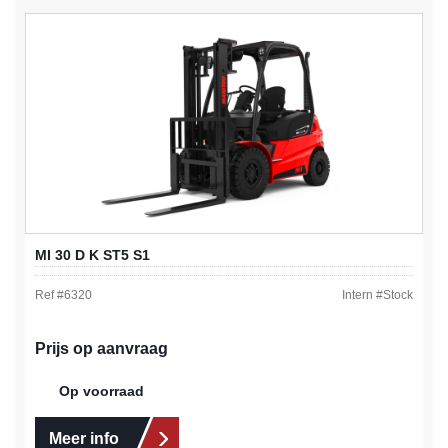
MI 30 D K ST5 S1
Ref #
6320
Intern #
Stock
Prijs op aanvraag
Op voorraad
Meer info