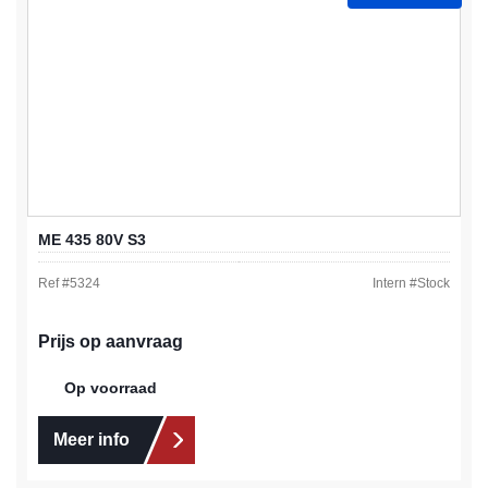
ME 435 80V S3
Ref #
5324
Intern #
Stock
Prijs op aanvraag
Op voorraad
Meer info