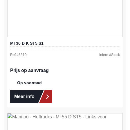
MI 30 D K ST5 S1
Ref #
6319
Intern #
Stock
Prijs op aanvraag
Op voorraad
Meer info