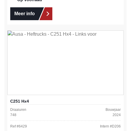
Meer info
C251 Hx4
Draaiuren
Bouwjaar
748
2024
Ref #
6429
Intern #
D206