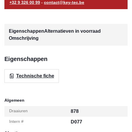
+32 9 326 00 99
-
contact@key-tec.be
Eigenschappen
Alternatieven in voorraad
Omschrijving
Eigenschappen
Technische fiche
Algemeen
Draaiuren
878
Intern #
D077