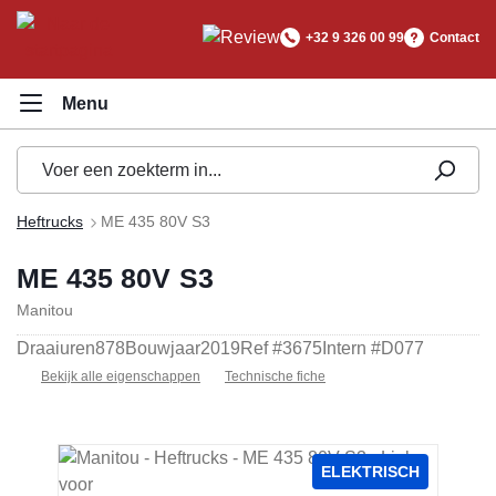
hoofdinhoud
+32 9 326 00 99
Contact
Heftrucks
ME 435 80V S3
ME 435 80V S3
Manitou
Draaiuren
878
Bouwjaar
2019
Ref #
3675
Intern #
D077
Bekijk alle eigenschappen
Technische fiche
Afbeeldingengalerij overslaan
ELEKTRISCH