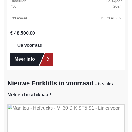
Draaiuren
Bouwjaar
750
2024
Ref #
6434
Intern #
D207
Normale prijs:
€ 48.500,00
Op voorraad
Meer info
Nieuwe Forklifts in voorraad
- 6 stuks
Meteen beschikbaar!