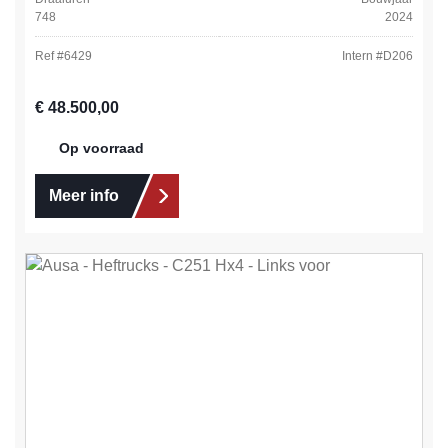
748
2024
Ref #
6429
Intern #
D206
Normale prijs:
€ 48.500,00
Op voorraad
Meer info