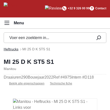
hoofdinhoud
+32 9 326 00 99
Contact
Heftrucks
MI 25 D K ST5 S1
MI 25 D K ST5 S1
Manitou
Draaiuren
290
Bouwjaar
2022
Ref #
4975
Intern #
D118
Bekijk alle eigenschappen
Technische fiche
Afbeeldingengalerij overslaan