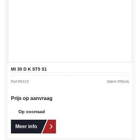
MI 30 D K ST5 S1
Ref #
6319
Intern #
Stock
Prijs op aanvraag
Op voorraad
Meer info