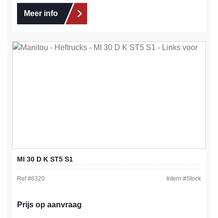
Meer info
MI 30 D K ST5 S1
Ref #
6320
Intern #
Stock
Prijs op aanvraag