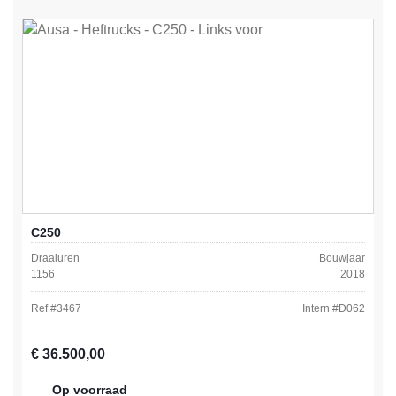
C250
Draaiuren
Bouwjaar
1156
2018
Ref #
3467
Intern #
D062
Normale prijs:
€ 36.500,00
Op voorraad