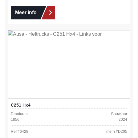
Meer info
C251 Hx4
Draaiuren
Bouwjaar
1856
2024
Ref #
6428
Intern #
D205