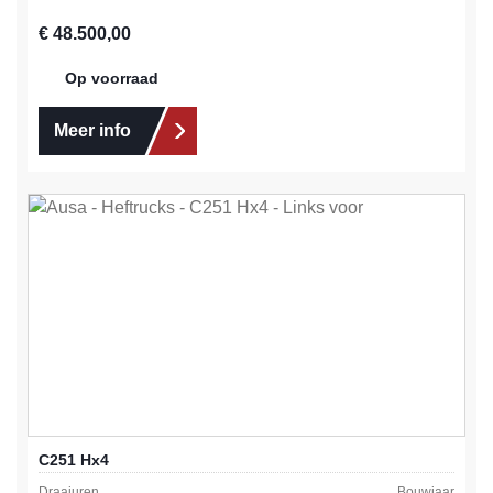
Normale prijs:
€ 48.500,00
Op voorraad
Meer info
C251 Hx4
Draaiuren
Bouwjaar