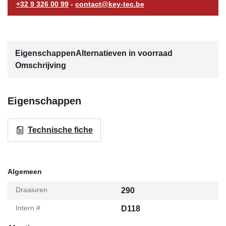
+32 9 326 00 99
-
contact@key-tec.be
Eigenschappen
Alternatieven in voorraad
Omschrijving
Eigenschappen
Technische fiche
Algemeen
Draaiuren
290
Intern #
D118