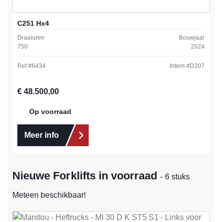
C251 Hx4
Draaiuren
Bouwjaar
750
2024
Ref #
6434
Intern #
D207
Normale prijs:
€ 48.500,00
Op voorraad
Meer info
Nieuwe Forklifts in voorraad
- 6 stuks
Meteen beschikbaar!