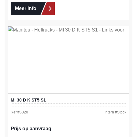
Meer info
MI 30 D K ST5 S1
Ref #
6320
Intern #
Stock
Prijs op aanvraag