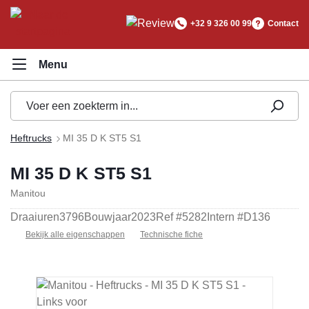
hoofdinhoud
+32 9 326 00 99
Contact
Heftrucks
MI 35 D K ST5 S1
MI 35 D K ST5 S1
Manitou
Draaiuren
3796
Bouwjaar
2023
Ref #
5282
Intern #
D136
Bekijk alle eigenschappen
Technische fiche
Afbeeldingengalerij overslaan