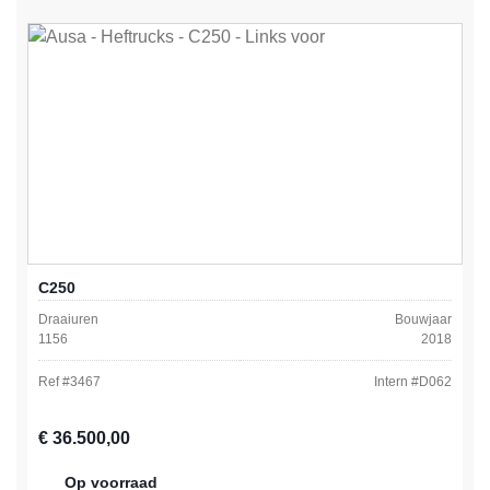
C250
Draaiuren
Bouwjaar
1156
2018
Ref #
3467
Intern #
D062
Normale prijs:
€ 36.500,00
Op voorraad