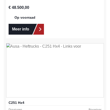
Normale prijs:
€ 48.500,00
Op voorraad
Meer info
C251 Hx4
Draaiuren
Bouwjaar