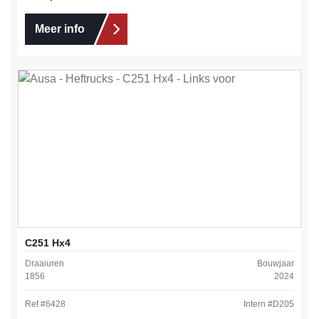
Meer info
C251 Hx4
Draaiuren
Bouwjaar
1856
2024
Ref #
6428
Intern #
D205