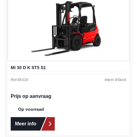
MI 30 D K ST5 S1
Ref #
6319
Intern #
Stock
Prijs op aanvraag
Op voorraad
Meer info