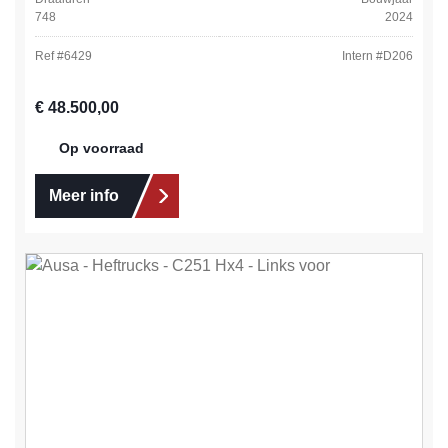
748
2024
Ref #
6429
Intern #
D206
Normale prijs:
€ 48.500,00
Op voorraad
Meer info