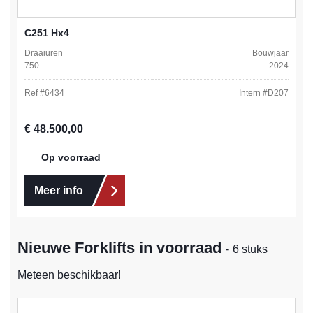
C251 Hx4
Draaiuren
Bouwjaar
750
2024
Ref #
6434
Intern #
D207
Normale prijs:
€ 48.500,00
Op voorraad
Meer info
Nieuwe Forklifts in voorraad
- 6 stuks
Meteen beschikbaar!