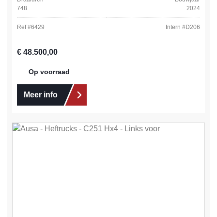
748
2024
Ref #
6429
Intern #
D206
Normale prijs:
€ 48.500,00
Op voorraad
Meer info