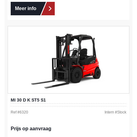
Meer info
MI 30 D K ST5 S1
Ref #
6320
Intern #
Stock
Prijs op aanvraag