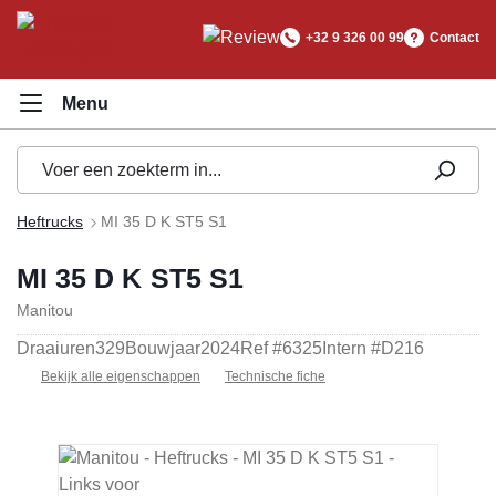
hoofdinhoud
+32 9 326 00 99
Contact
Heftrucks
MI 35 D K ST5 S1
MI 35 D K ST5 S1
Manitou
Draaiuren
329
Bouwjaar
2024
Ref #
6325
Intern #
D216
Bekijk alle eigenschappen
Technische fiche
Afbeeldingengalerij overslaan