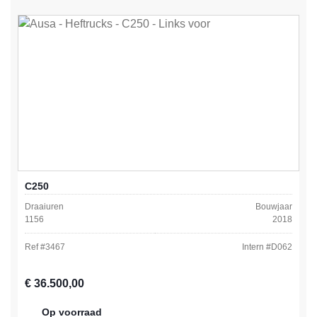
C250
Draaiuren
Bouwjaar
1156
2018
Ref #
3467
Intern #
D062
Normale prijs:
€ 36.500,00
Op voorraad