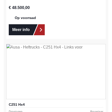
Normale prijs:
€ 48.500,00
Op voorraad
Meer info
C251 Hx4
Draaiuren
Bouwjaar