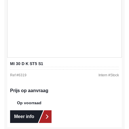
MI 30 D K ST5 S1
Ref #
6319
Intern #
Stock
Prijs op aanvraag
Op voorraad
Meer info