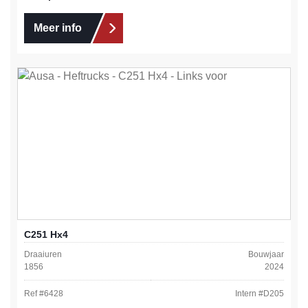
Meer info
C251 Hx4
Draaiuren
Bouwjaar
1856
2024
Ref #
6428
Intern #
D205