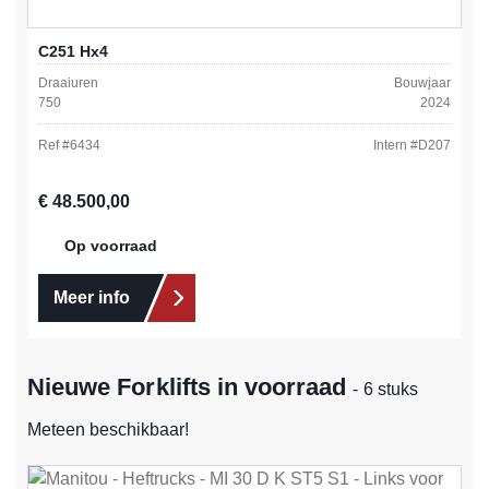
C251 Hx4
Draaiuren
Bouwjaar
750
2024
Ref #
6434
Intern #
D207
Normale prijs:
€ 48.500,00
Op voorraad
Meer info
Nieuwe Forklifts in voorraad
- 6 stuks
Meteen beschikbaar!