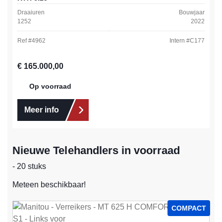
Draaiuren
Bouwjaar
1252
2022
Ref #
4962
Intern #
C177
Normale prijs:
€ 165.000,00
Op voorraad
Meer info
Nieuwe Telehandlers in voorraad
- 20 stuks
Meteen beschikbaar!
COMPACT