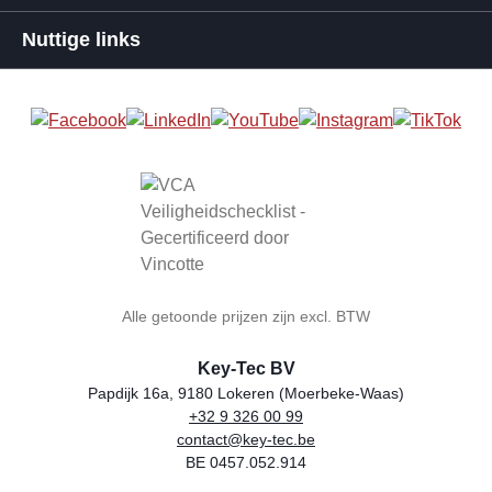
Nuttige links
Alle getoonde prijzen zijn excl. BTW
Key-Tec BV
Papdijk 16a, 9180 Lokeren (Moerbeke-Waas)
+32 9 326 00 99
Winkelnaam
Adres
Telefoon
E-mail
BTW-nummer
contact@key-tec.be
BE 0457.052.914