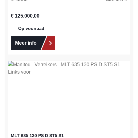
Ref #
6242
Intern #
3819
Normale prijs:
€ 125.000,00
Op voorraad
Meer info
MLT 635 130 PS D ST5 S1