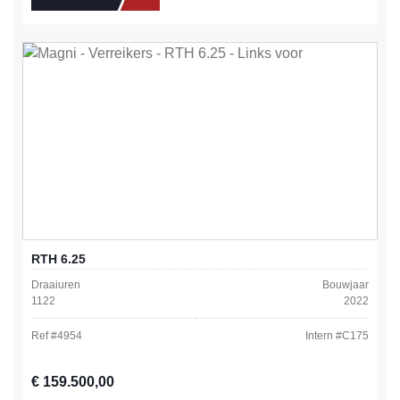
RTH 6.25
Draaiuren
Bouwjaar
1122
2022
Ref #
4954
Intern #
C175
Normale prijs:
€ 159.500,00