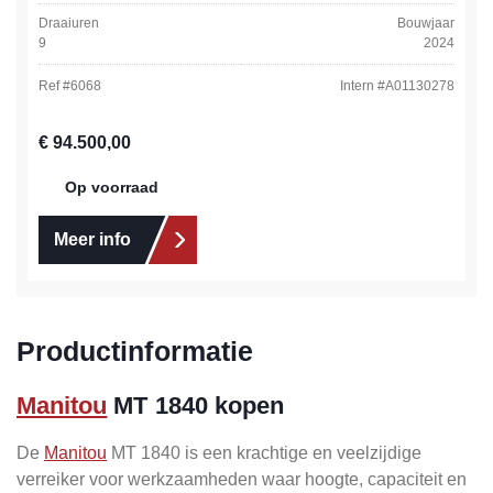
Draaiuren
Bouwjaar
9
2024
Ref #
6068
Intern #
A01130278
Normale prijs:
€ 94.500,00
Op voorraad
Meer info
Productinformatie
Manitou
MT 1840 kopen
De
Manitou
MT 1840 is een krachtige en veelzijdige
verreiker voor werkzaamheden waar hoogte, capaciteit en