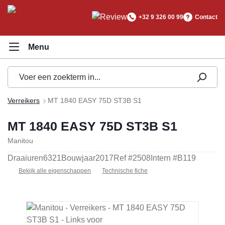
hoofdinhoud
+32 9 326 00 99
Contact
Verreikers
MT 1840 EASY 75D ST3B S1
MT 1840 EASY 75D ST3B S1
Manitou
Draaiuren
6321
Bouwjaar
2017
Ref #
2508
Intern #
B119
Bekijk alle eigenschappen
Technische fiche
Afbeeldingengalerij overslaan