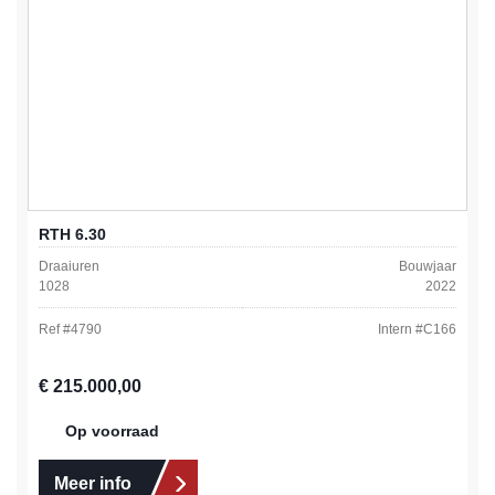
RTH 6.30
Draaiuren
Bouwjaar
1028
2022
Ref #
4790
Intern #
C166
Normale prijs:
€ 215.000,00
Op voorraad
Meer info