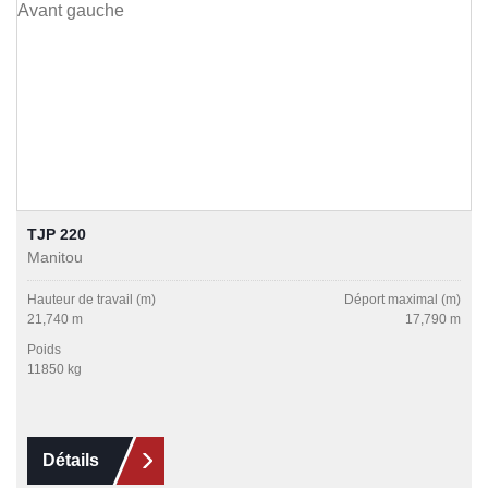
TJP 220
Manitou
Hauteur de travail (m)
Déport maximal (m)
21,740 m
17,790 m
Poids
11850 kg
Détails