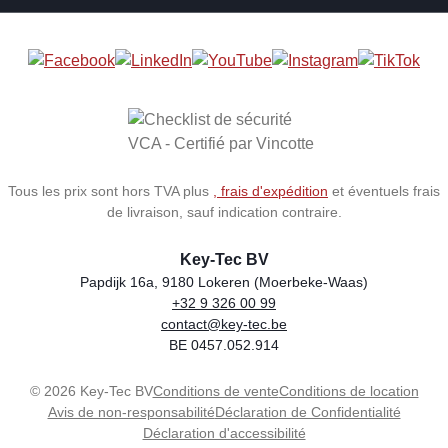
Tous les prix sont hors TVA plus
, frais d'expédition
et éventuels frais
de livraison, sauf indication contraire.
Key-Tec BV
Papdijk 16a, 9180 Lokeren (Moerbeke-Waas)
+32 9 326 00 99
Store name
Address
Phone
Email
VAT number
contact@key-tec.be
BE 0457.052.914
© 2026 Key-Tec BV
Conditions de vente
Conditions de location
Avis de non-responsabilité
Déclaration de Confidentialité
Déclaration d'accessibilité