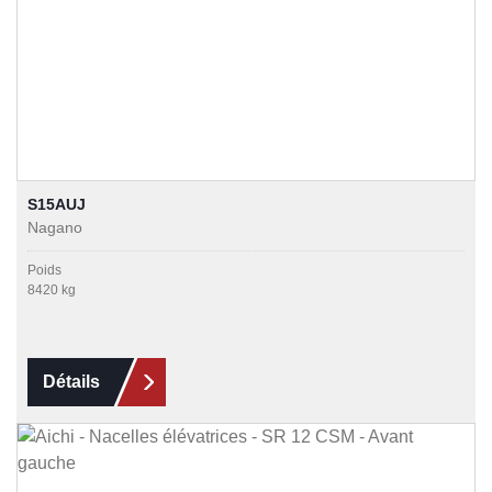
S15AUJ
Nagano
Poids
8420 kg
Détails