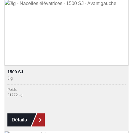
1500 SJ
Jlg
Poids
21772 kg
Détails