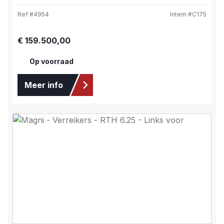
Ref #
4954
Intern #
C175
Normale prijs:
€ 159.500,00
Op voorraad
Meer info