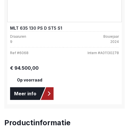
MLT 635 130 PS D ST5 S1
Draaiuren
Bouwjaar
9
2024
Ref #
6068
Intern #
A01130278
Normale prijs:
€ 94.500,00
Op voorraad
Meer info
Productinformatie