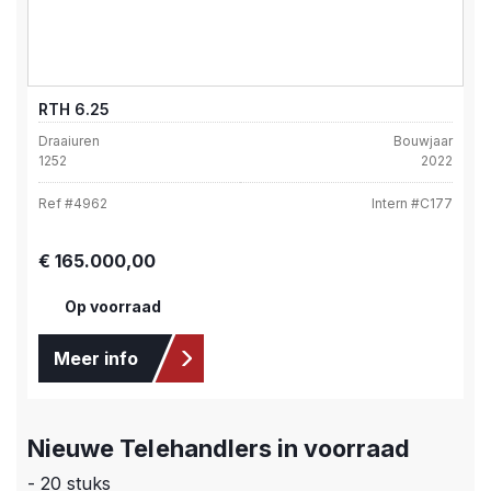
RTH 6.25
Draaiuren
Bouwjaar
1252
2022
Ref #
4962
Intern #
C177
Normale prijs:
€ 165.000,00
Op voorraad
Meer info
Nieuwe Telehandlers in voorraad
- 20 stuks