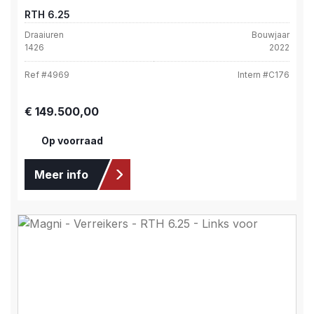
RTH 6.25
Draaiuren
Bouwjaar
1426
2022
Ref #
4969
Intern #
C176
Normale prijs:
€ 149.500,00
Op voorraad
Meer info