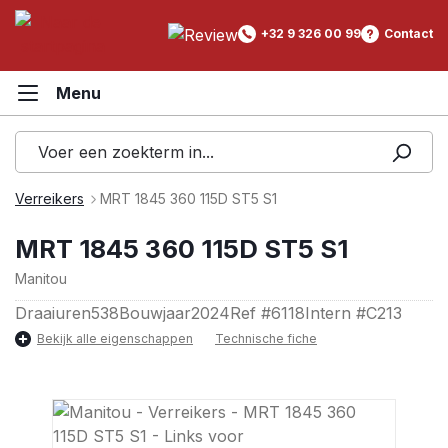
hoofdinhoud
+32 9 326 00 99
Contact
Verreikers
MRT 1845 360 115D ST5 S1
MRT 1845 360 115D ST5 S1
Manitou
Draaiuren
538
Bouwjaar
2024
Ref #
6118
Intern #
C213
Bekijk alle eigenschappen
Technische fiche
Afbeeldingengalerij overslaan