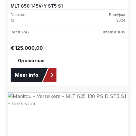
MLT 850 145V+Y ST5 S1
Draaiuren
Bouwjaar
12
2024
Ref #
6242
Intern #
3819
Normale prijs:
€ 125.000,00
Op voorraad
Meer info