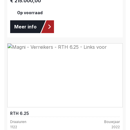
€ 215.000,00
Op voorraad
Meer info
RTH 6.25
Draaiuren
Bouwjaar
1122
2022