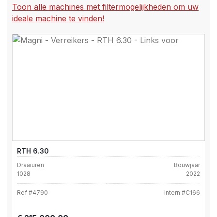
Toon alle machines met filtermogelijkheden om uw
ideale machine te vinden!
RTH 6.30
Draaiuren
Bouwjaar
1028
2022
Ref #
4790
Intern #
C166
Normale prijs: