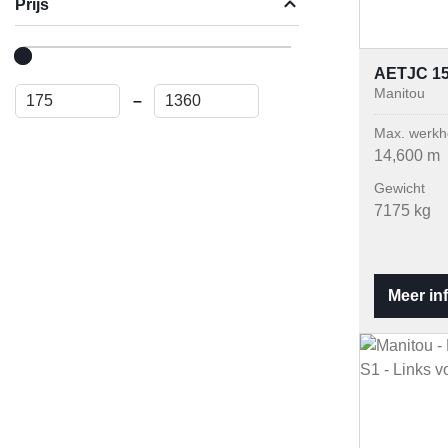
Prijs
AETJC 1
Manitou
–
Max. werkh
14,600 m
Gewicht
7175 kg
Meer in