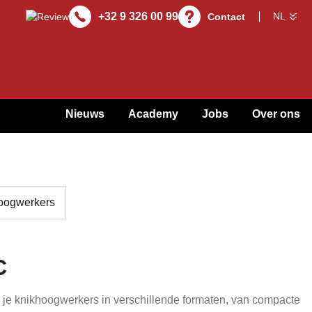
+32 9 326 00 99
Contact
Nieuws
Academy
Jobs
Over ons
oogwerkers
C
 je knikhoogwerkers in verschillende formaten, van compacte