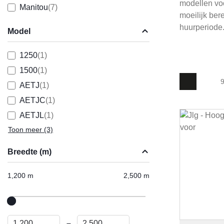
modellen voo
Manitou
(7)
moeilijk ber
huurperiode
Model
1250
(1)
1500
(1)
9
AETJ
(1)
AETJC
(1)
AETJL
(1)
Toon meer
(3)
Breedte (m)
1,200 m
2,500 m
–