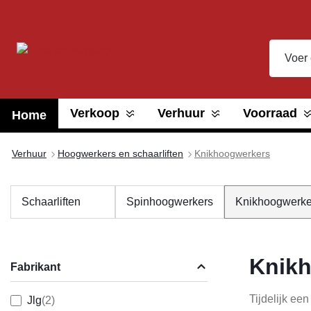
oekopdracht
Ga naar de hoofdnavigatie
Verkoop
Verhuur
Voorraad
Home
Verhuur
Hoogwerkers en schaarliften
Knikhoogwerkers
Schaarliften
Spinhoogwerkers
Knikhoogwerke
Knikh
Fabrikant
Tijdelijk ee
Jlg
(2)