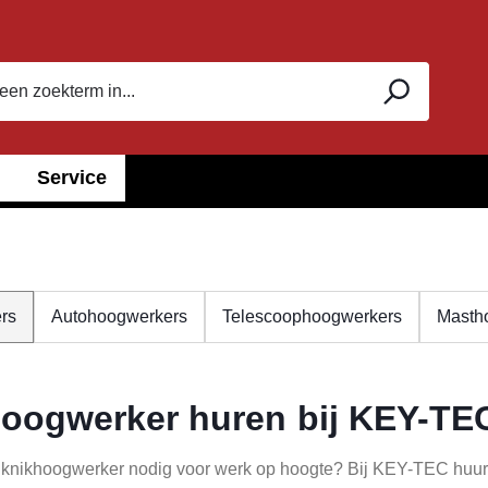
Service
rs
Autohoogwerkers
Telescoophoogwerkers
Masth
oogwerker huren bij KEY-TE
n knikhoogwerker nodig voor werk op hoogte? Bij KEY-TEC huur