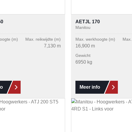
50
AETJL 170
Manitou
oogte (m)
Max. reikwijdte (m)
Max. werkhoogte (m)
Max. 
7,130 m
16,900 m
Gewicht
6950 kg
fo
Meer info