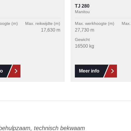
TJ 280
Manitou
oogte (m)
Max. reikwijdte (m)
Max. werkhoogte (m)
Max. 
17,630 m
27,730 m
Gewicht
16500 kg
fo
Meer info
 behulpzaam, technisch bekwaam