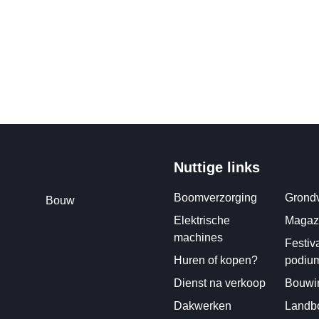
Nuttige links
Boomverzorging
Grondv
Bouw
Elektrische
Magazi
machines
Festiv
Huren of kopen?
podiu
Dienst na verkoop
Bouwin
Dakwerken
Landbo