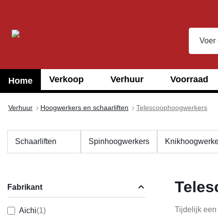
oekopdracht
Ga naar de hoofdnavigatie
Verkoop
Verhuur
Voorraad
Home
Verhuur
Hoogwerkers en schaarliften
Telescoophoogwerkers
Schaarliften
Spinhoogwerkers
Knikhoogwerke
Teles
Fabrikant
Tijdelijk ee
Aichi
(1)