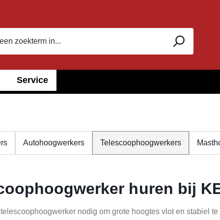
Service
rs
Autohoogwerkers
Telescoophoogwerkers
Masth
coophoogwerker huren bij K
n telescoophoogwerker nodig om grote hoogtes vlot en stabiel 