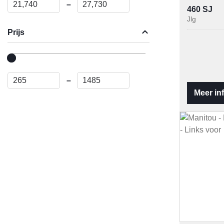
–
460 SJ
Jlg
Prijs
–
Meer in