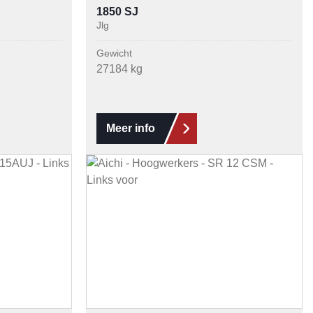
1850 SJ
Jlg
Gewicht
27184 kg
Meer info