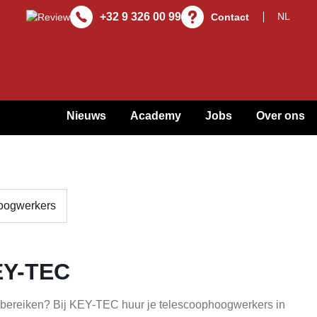
+32 9 326 00 99
Contact
Nieuws
Academy
Jobs
Over ons
oogwerkers
EY-TEC
te bereiken? Bij KEY-TEC huur je telescoophoogwerkers in