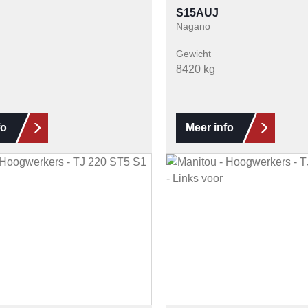
S15AUJ
Nagano
Gewicht
8420 kg
fo
Meer info