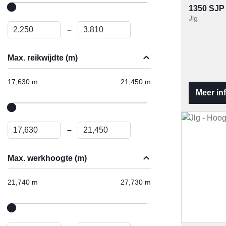
1350 SJP
Jlg
–
Max. reikwijdte (m)
17,630 m
21,450 m
Meer in
–
Max. werkhoogte (m)
21,740 m
27,730 m