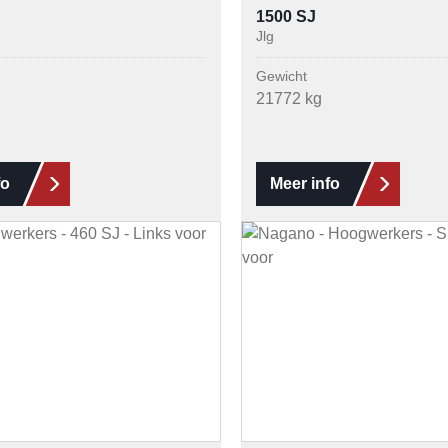
1500 SJ
Jlg
Gewicht
21772 kg
fo
Meer info