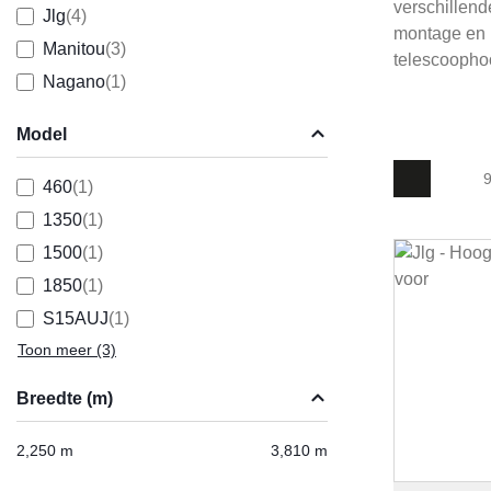
verschillend
Jlg
(4)
montage en i
Manitou
(3)
telescoophoo
Nagano
(1)
Model
9
460
(1)
1350
(1)
1500
(1)
1850
(1)
S15AUJ
(1)
Toon meer
(3)
Breedte (m)
2,250 m
3,810 m