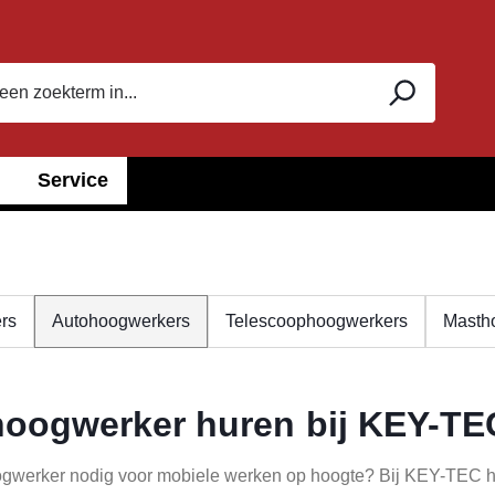
Service
rs
Autohoogwerkers
Telescoophoogwerkers
Masth
oogwerker huren bij KEY-TE
gwerker nodig voor mobiele werken op hoogte? Bij KEY-TEC huu