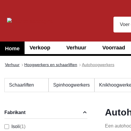
oekopdracht
Ga naar de hoofdnavigatie
Verkoop
Verhuur
Voorraad
Home
Verhuur
Hoogwerkers en schaarliften
Autohoogwerkers
Schaarliften
Spinhoogwerkers
Knikhoogwerke
Autoh
Fabrikant
Een autohoo
Isoli
(1)