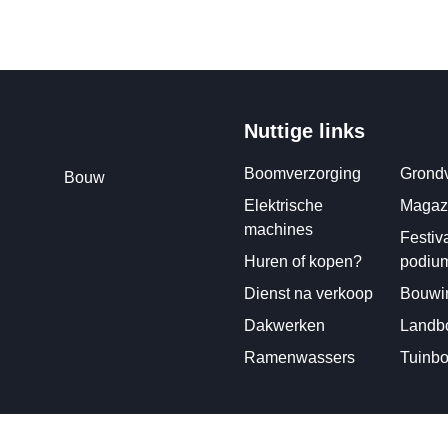
Nuttige links
Boomverzorging
Grondv
Bouw
Elektrische
Magazi
machines
Festiv
Huren of kopen?
podiu
Dienst na verkoop
Bouwin
Dakwerken
Landbo
Ramenwassers
Tuinb