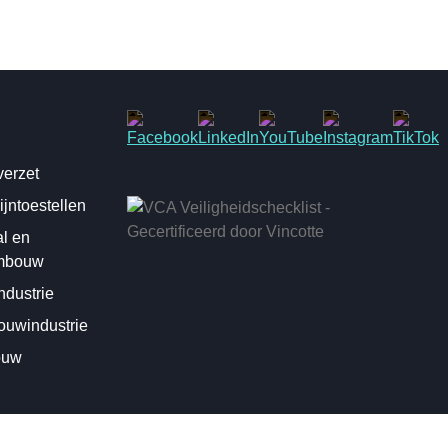
erzet
jntoestellen
al en
mbouw
dustrie
uwindustrie
ouw