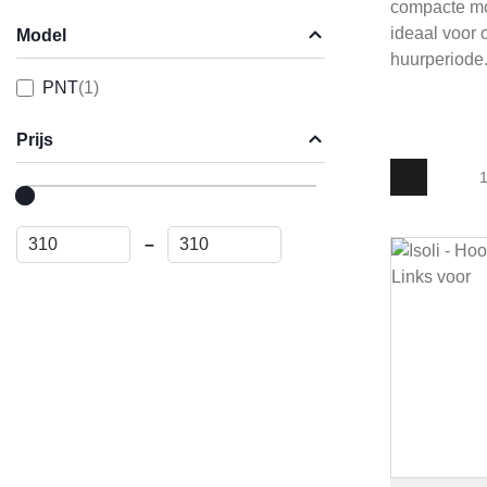
compacte mod
ideaal voor 
Model
huurperiode
PNT
(1)
Prijs
1
–