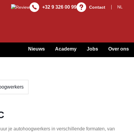
+32 9 326 00 99
Contact
Nieuws
Academy
Jobs
Over ons
oogwerkers
C
r je autohoogwerkers in verschillende formaten, van