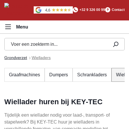
hoofdinhoud
+32 9 326 00 99
Contact
Grondverzet
Wielladers
Graafmachines
Dumpers
Schrankladers
Wiell
Wiellader huren bij KEY-TEC
Tijdelijk een wiellader nodig voor laad-, transport- of
stapelwerk? Bij KEY-TEC huur je wielladers in
verschillende formaten, van compacte modellen tot