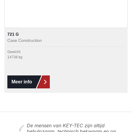
721 G
Case Construction
Gewicht
14738 kg
Meer info
De mensen van KEY-TEC zijn altijd
behulpzaam, technisch bekwaam en op