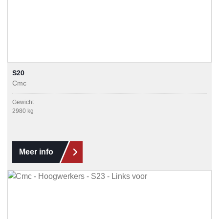
S20
Cmc
Gewicht
2980 kg
Meer info