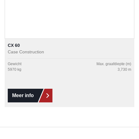
CX 60
Case Construction
Gewicht
Max. graafdiepte (m)
5970 kg
3,730 m
Meer info