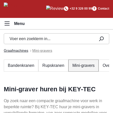
hoofdinhoud
+32 9 326 00 99
Contact
Graafmachines
Mini-gravers
Bandenkranen
Rupskranen
Mini-gravers
Overs
Mini-graver huren bij KEY-TEC
Op zoek naar een compacte graafmachine voor werk in
beperkte ruimte? Bij KEY-TEC huur je mini-gravers in
verschillende formaten, van zeer compacte modellen voor