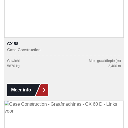
CX 58
Case Construction
Gewicht
Max. graafdiepte (m)
5670 kg
3,400 m
Meer info