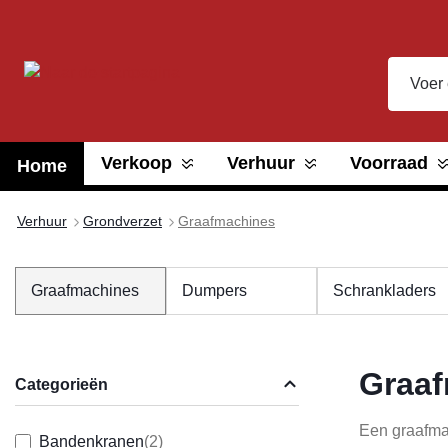
oekopdracht
Ga naar de hoofdnavigatie
Verkoop
Verhuur
Voorraad
Home
Verhuur
Grondverzet
Graafmachines
Graafmachines
Dumpers
Schrankladers
Graaf
Categorieën
Een graafmac
Bandenkranen
(2)