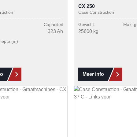
CX 250
ruction
Case Construction
Capaciteit
Gewicht
Max. g
323 Ah
25600 kg
iepte (m)
fo
Meer info