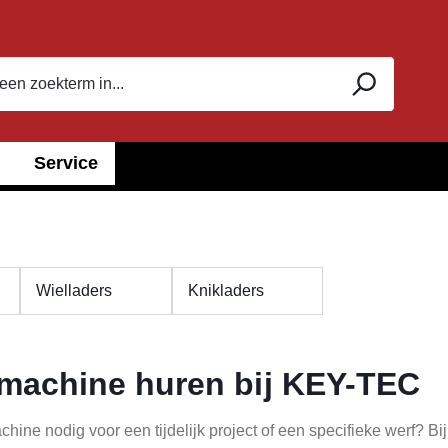
Service
Wielladers
Knikladers
machine huren bij KEY-TEC
hine nodig voor een tijdelijk project of een specifieke werf? 