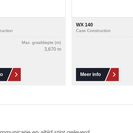
WX 140
ruction
Case Construction
Max. graafdiepte (m)
3,670 m
fo
Meer info
mmunicatie en altijd stipt geleverd.