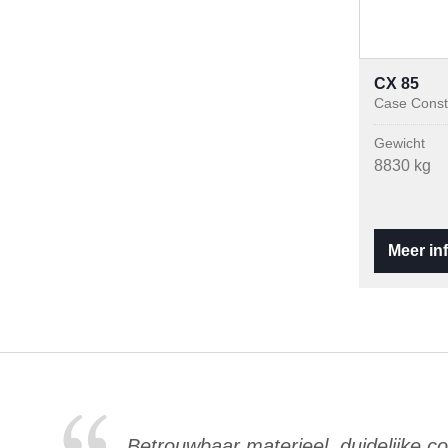
CX 85
Case Const
Gewicht
8830 kg
Meer in
Betrouwbaar materieel, duidelijke co