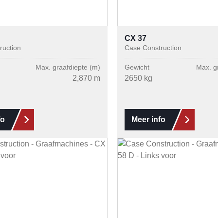
CX 37
ruction
Case Construction
Max. graafdiepte (m)
Gewicht
Max. g
2,870 m
2650 kg
fo
Meer info