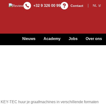
+32 9 326 00 99
Contact
Nieuws
Academy
Jobs
Over ons
Bij KEY-TEC huur je graafmachines in verschillende formaten