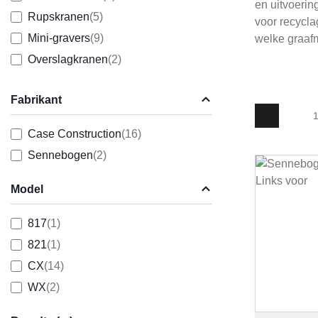
en uitvoerin
Rupskranen
(5)
voor recycla
Mini-gravers
(9)
welke graafm
Overslagkranen
(2)
Fabrikant
1
Case Construction
(16)
Sennebogen
(2)
Model
817
(1)
821
(1)
CX
(14)
WX
(2)