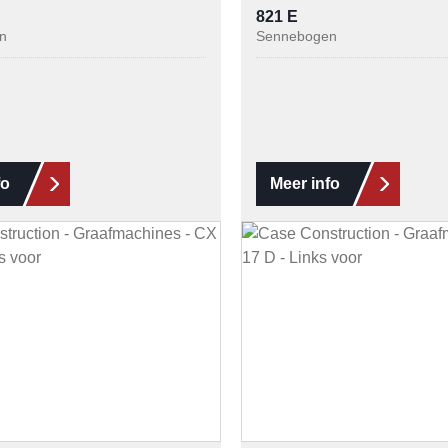
821 E
n
Sennebogen
fo
Meer info