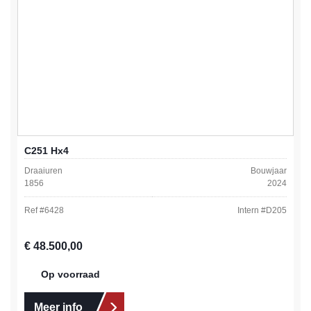
C251 Hx4
Draaiuren
Bouwjaar
1856
2024
Ref #
6428
Intern #
D205
Normale prijs:
€ 48.500,00
Op voorraad
Meer info