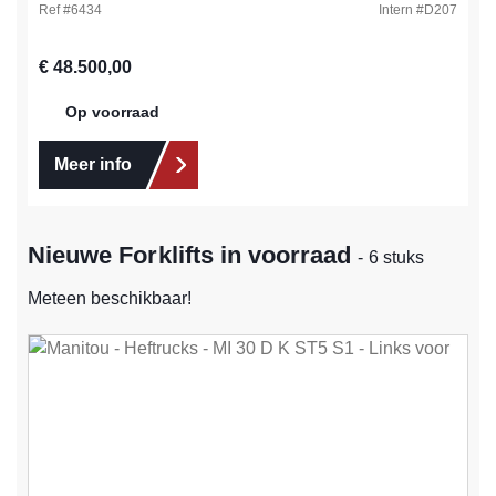
Ref #
6434
Intern #
D207
Normale prijs:
€ 48.500,00
Op voorraad
Meer info
Nieuwe Forklifts in voorraad
- 6 stuks
Meteen beschikbaar!