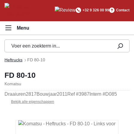
hoofdinhoud
+32 9 326 00 99
Contact
Heftrucks
FD 80-10
FD 80-10
Komatsu
Draaiuren
2817
Bouwjaar
2011
Ref #
3987
Intern #
D085
Bekijk alle eigenschappen
Afbeeldingengalerij overslaan