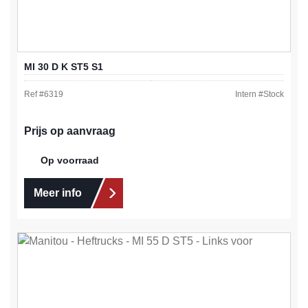
MI 30 D K ST5 S1
Ref #
6319
Intern #
Stock
Prijs op aanvraag
Op voorraad
Meer info