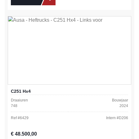
C251 Hx4
Draaiuren
Bouwjaar
748
2024
Ref #
6429
Intern #
D206
Normale prijs:
€ 48.500,00