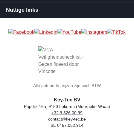
Nuttige links
Alle getoonde prijzen zijn excl. BTW
Key-Tec BV
Papdijk 16a, 9180 Lokeren (Moerbeke-Waas)
+32 9 326 00 99
Winkelnaam
Adres
Telefoon
E-mail
BTW-nummer
contact@key-tec.be
BE 0457.052.914