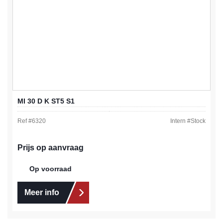
MI 30 D K ST5 S1
Ref #
6320
Intern #
Stock
Prijs op aanvraag
Op voorraad
Meer info