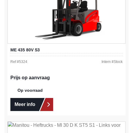
ME 435 80V S3
Ref #
5324
Intern #
Stock
Prijs op aanvraag
Op voorraad
Meer info