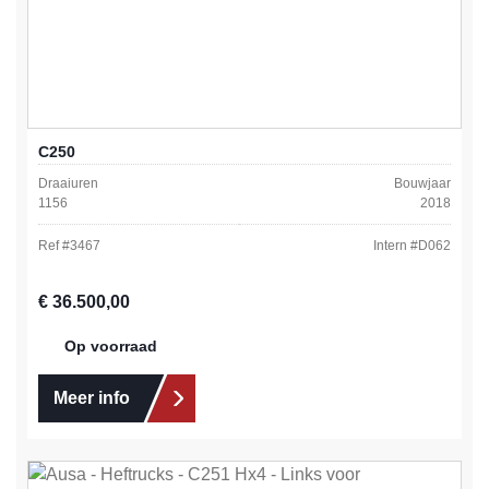
C250
Draaiuren
Bouwjaar
1156
2018
Ref #
3467
Intern #
D062
Normale prijs:
€ 36.500,00
Op voorraad
Meer info