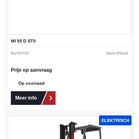
MI 55 D ST5
Ref #
5709
Intern #
Stock
Prijs op aanvraag
Op voorraad
Meer info
ELEKTRISCH