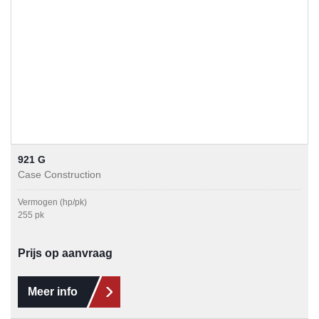
921 G
Case Construction
Vermogen (hp/pk)
255 pk
Prijs op aanvraag
Meer info