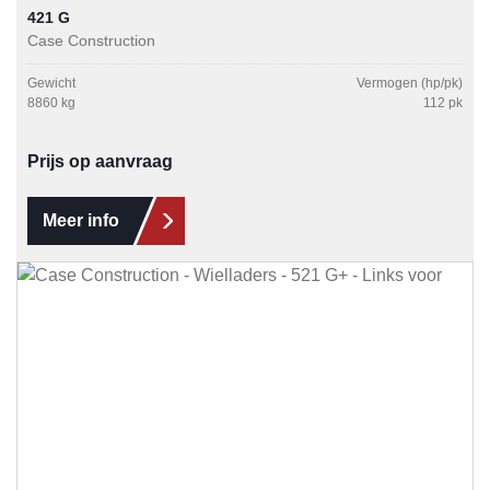
421 G
Case Construction
Gewicht
Vermogen (hp/pk)
8860 kg
112 pk
Prijs op aanvraag
Meer info