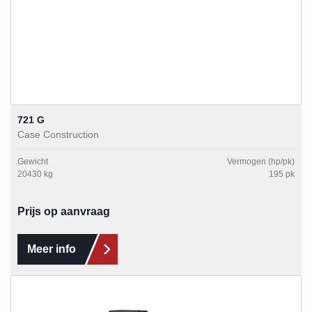
721 G
Case Construction
Gewicht
Vermogen (hp/pk)
20430 kg
195 pk
Prijs op aanvraag
Meer info