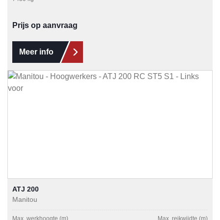
Prijs op aanvraag
Meer info
ATJ 200
Manitou
Max. werkhoogte (m)
Max. reikwijdte (m)