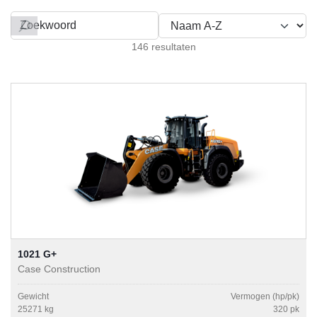
Filteren op
146 resultaten
1021 G+
Case Construction
Gewicht
Vermogen (hp/pk)
25271 kg
320 pk