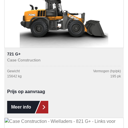
721 G+
Case Construction
Gewicht
Vermogen (hp/pk)
15642 kg
195 pk
Prijs op aanvraag
Meer info