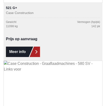
521 G+
Case Construction
Gewicht
Vermogen (hp/pk)
11098 kg
142 pk
Prijs op aanvraag
Meer info