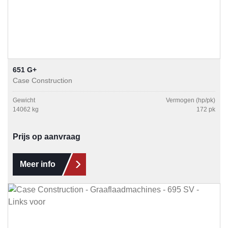
651 G+
Case Construction
Gewicht
Vermogen (hp/pk)
14062 kg
172 pk
Prijs op aanvraag
Meer info